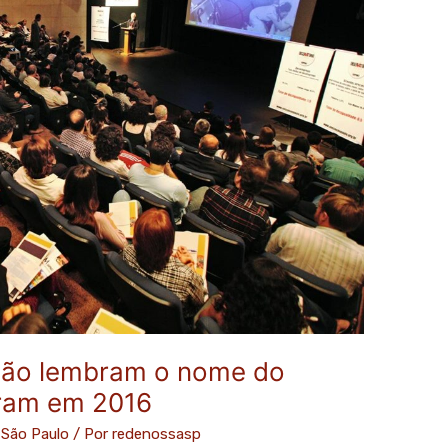
não lembram o nome do
aram em 2016
 São Paulo
/ Por
redenossasp