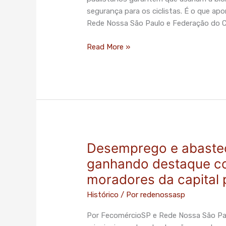
transporte
segurança para os ciclistas. É o que apo
se
Rede Nossa São Paulo e Federação do C
houvesse
mais
Read More »
segurança
para
ciclistas
Desemprego e abaste
Desemprego
e
ganhando destaque c
abastecimento
moradores da capital 
de
água
Histórico
/ Por
redenossasp
vêm
Por FecomércioSP e Rede Nossa São Pau
ganhando