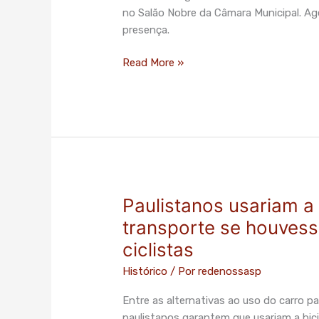
no Salão Nobre da Câmara Municipal. Age
à
presença.
carta
compromisso
Read More »
do
PCS
por
candidatos(as)
à
Prefeitura.
Paulistanos usariam a
Paulistanos
usariam
transporte se houves
a
ciclistas
bicicleta
como
Histórico
/ Por
redenossasp
meio
Entre as alternativas ao uso do carro 
de
paulistanos garantem que usariam a bic