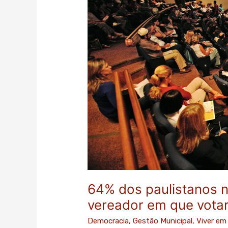
lembram
o
nome
do
vereador
em
que
votaram
em
2016
64% dos paulistanos 
vereador em que vot
Democracia
,
Gestão Municipal
,
Viver em