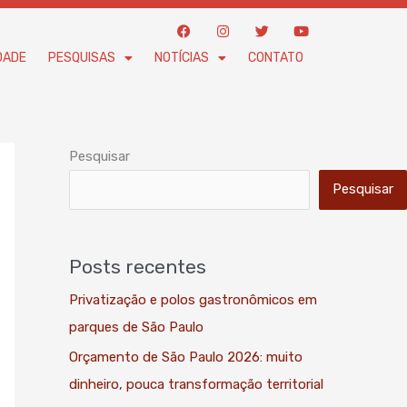
F
I
T
Y
a
n
w
o
c
s
i
u
DADE
PESQUISAS
NOTÍCIAS
CONTATO
e
t
t
t
b
a
t
u
o
g
e
b
o
r
r
e
k
a
m
Pesquisar
Pesquisar
Posts recentes
Privatização e polos gastronômicos em
parques de São Paulo
Orçamento de São Paulo 2026: muito
dinheiro, pouca transformação territorial