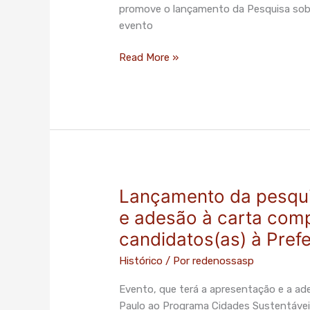
São
promove o lançamento da Pesquisa sob
Paulo
evento
Read More »
Lançamento da pesqui
Lançamento
da
e adesão à carta com
pesquisa
candidatos(as) à Prefe
sobre
Mobilidade
Histórico
/ Por
redenossasp
Urbana
Evento, que terá a apresentação e a ade
e
Paulo ao Programa Cidades Sustentáveis
adesão