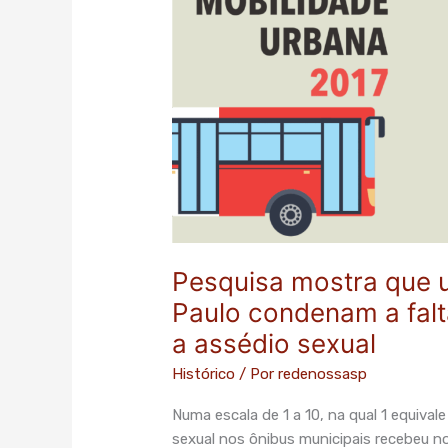
de
ônibus
em
São
Paulo
condenam
a
falta
de
segurança
com
Pesquisa mostra que 
relação
a
Paulo condenam a fal
assédio
a assédio sexual
sexual
Histórico
/ Por
redenossasp
Numa escala de 1 a 10, na qual 1 equiva
sexual nos ônibus municipais recebeu no