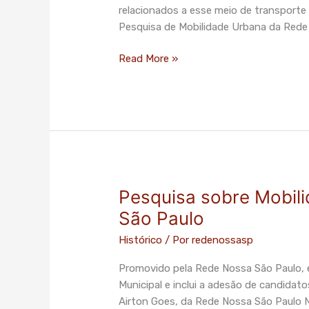
relacionados a esse meio de transporte
Pesquisa de Mobilidade Urbana da Red
Read More »
Pesquisa sobre Mobil
Pesquisa
sobre
São Paulo
Mobilidade
Histórico
/ Por
redenossasp
Urbana
é
Promovido pela Rede Nossa São Paulo, 
lançada
Municipal e inclui a adesão de candidat
em
Airton Goes, da Rede Nossa São Paulo N