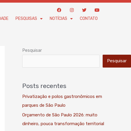
F
I
T
Y
a
n
w
o
c
s
i
u
DADE
PESQUISAS
NOTÍCIAS
CONTATO
e
t
t
t
b
a
t
u
o
g
e
b
o
r
r
e
k
a
m
Pesquisar
Pesquisar
Posts recentes
Privatização e polos gastronômicos em
parques de São Paulo
Orçamento de São Paulo 2026: muito
dinheiro, pouca transformação territorial