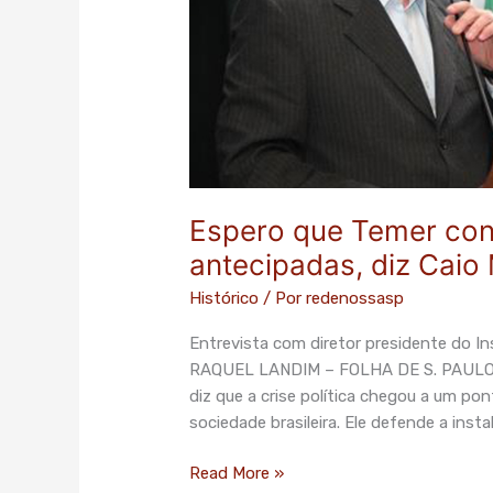
Caio
Magri
Espero que Temer cont
antecipadas, diz Caio
Histórico
/ Por
redenossasp
Entrevista com diretor presidente do Ins
RAQUEL LANDIM – FOLHA DE S. PAULO Cai
diz que a crise política chegou a um po
sociedade brasileira. Ele defende a inst
Read More »