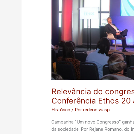
é
debatida
na
Conferência
Ethos
20
anos
Rio
de
Janeiro
Relevância do congres
Conferência Ethos 20 
Histórico
/ Por
redenossasp
Campanha “Um novo Congresso" ganha e
da sociedade. Por Rejane Romano, do I