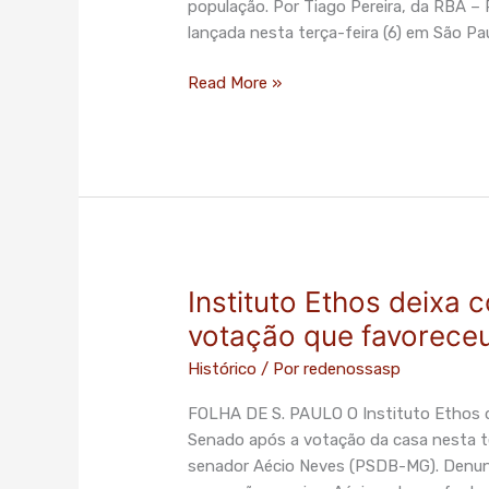
população. Por Tiago Pereira, da RBA 
e
lançada nesta terça-feira (6) em São P
‘devolver
o
Read More »
poder
à
sociedade’
Instituto Ethos deixa
Instituto
Ethos
votação que favorece
deixa
Histórico
/ Por
redenossasp
conselho
do
FOLHA DE S. PAULO O Instituto Ethos d
Senado
Senado após a votação da casa nesta te
após
senador Aécio Neves (PSDB-MG). Denun
votação