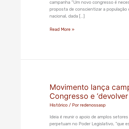
campanha “Um novo congresso é necessár
proposta de conscientizar a população 
nacional, dada […]
Read More »
Movimento lança camp
Movimento
lança
Congresso e ‘devolver
campanha
Histórico
/ Por
redenossasp
para
renovar
Ideia é reunir o apoio de amplos setore
o
perpetuam no Poder Legislativo, "que e
Congresso