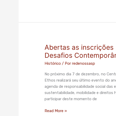
Abertas as inscrições
Abertas
as
Desafios Contemporâ
inscrições
Histórico
/ Por
redenossasp
para
o
No próximo dia 7 de dezembro, no Centro
Diálogos
Ethos realizará seu último evento do an
Ethos
agenda de responsabilidade social das 
–
sustentabilidade, mobilidade e direito
Desafios
participar deste momento de
Contemporâneos
Read More »