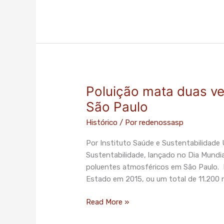
Poluição mata duas ve
Poluição
mata
São Paulo
duas
Histórico
/ Por
redenossasp
vezes
mais
Por Instituto Saúde e Sustentabilidade
que
Sustentabilidade, lançado no Dia Mundi
o
poluentes atmosféricos em São Paulo. E
trânsito
Estado em 2015, ou um total de 11.200 
em
São
Read More »
Paulo