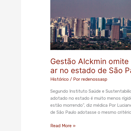
situação
da
qualidade
do
ar
no
estado
de
Gestão Alckmin omite 
São
Paulo
ar no estado de São P
Histórico
/ Por
redenossasp
Segundo Instituto Saúde e Sustentabilid
adotado no estado é muito menos rígi
estão morrendo", diz médica Por Lucian
de São Paulo adotasse o mesmo critério
Read More »