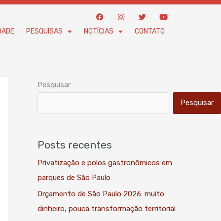
F
I
T
Y
a
n
w
o
c
s
i
u
DADE
PESQUISAS
NOTÍCIAS
CONTATO
e
t
t
t
b
a
t
u
o
g
e
b
o
r
r
e
k
a
m
Pesquisar
Pesquisar
Posts recentes
Privatização e polos gastronômicos em
parques de São Paulo
Orçamento de São Paulo 2026: muito
dinheiro, pouca transformação territorial