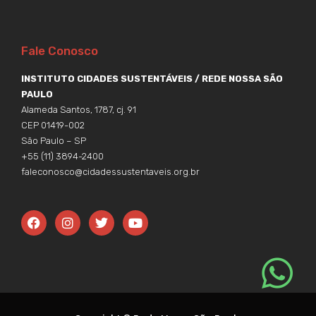
Fale Conosco
INSTITUTO CIDADES SUSTENTÁVEIS / REDE NOSSA SÃO
PAULO
Alameda Santos, 1787, cj. 91
CEP 01419-002
São Paulo – SP
+55 (11) 3894-2400
faleconosco@cidadessustentaveis.org.br
F
I
T
Y
a
n
w
o
c
s
i
u
e
t
t
t
b
a
t
u
o
g
e
b
o
r
r
e
k
a