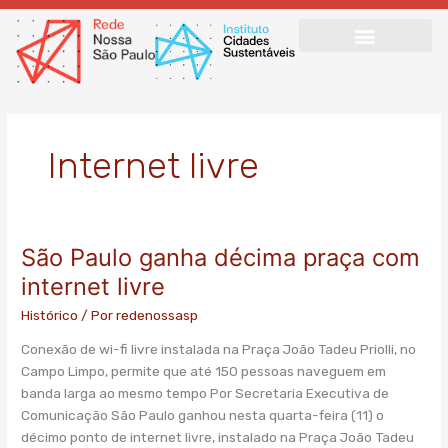
Ir
para
o
conteúdo
Internet livre
São Paulo ganha décima praça com
São
Paulo
internet livre
ganha
Histórico
/ Por
redenossasp
décima
praça
Conexão de wi-fi livre instalada na Praça João Tadeu Priolli, no
com
Campo Limpo, permite que até 150 pessoas naveguem em
internet
banda larga ao mesmo tempo Por Secretaria Executiva de
livre
Comunicação São Paulo ganhou nesta quarta-feira (11) o
décimo ponto de internet livre, instalado na Praça João Tadeu