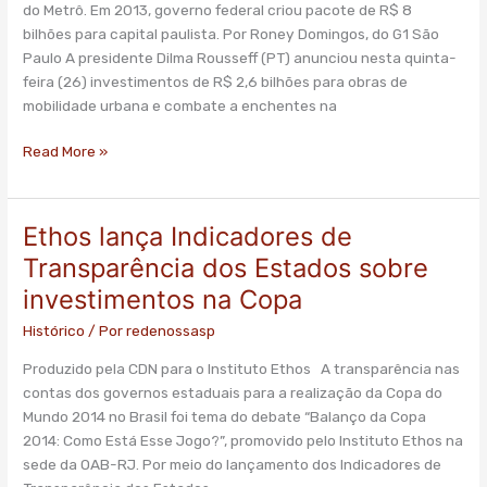
do Metrô. Em 2013, governo federal criou pacote de R$ 8
de
bilhões para capital paulista. Por Roney Domingos, do G1 São
mobilidade
Paulo A presidente Dilma Rousseff (PT) anunciou nesta quinta-
e
feira (26) investimentos de R$ 2,6 bilhões para obras de
drenagem
mobilidade urbana e combate a enchentes na
em
São
Read More »
Paulo
Ethos lança Indicadores de
Ethos
lança
Transparência dos Estados sobre
Indicadores
investimentos na Copa
de
Transparência
Histórico
/ Por
redenossasp
dos
Produzido pela CDN para o Instituto Ethos A transparência nas
Estados
contas dos governos estaduais para a realização da Copa do
sobre
Mundo 2014 no Brasil foi tema do debate “Balanço da Copa
investimentos
2014: Como Está Esse Jogo?”, promovido pelo Instituto Ethos na
na
sede da OAB-RJ. Por meio do lançamento dos Indicadores de
Copa