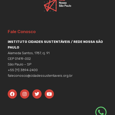
Fale Conosco
INSTITUTO CIDADES SUSTENTÁVEIS / REDE NOSSA SÃO
PAULO
Alameda Santos, 1787, cj. 91
CEP 01419-002
São Paulo – SP
+55 (11) 3894-2400
faleconosco@cidadessustentaveis.org.br
F
I
T
Y
a
n
w
o
c
s
i
u
e
t
t
t
b
a
t
u
o
g
e
b