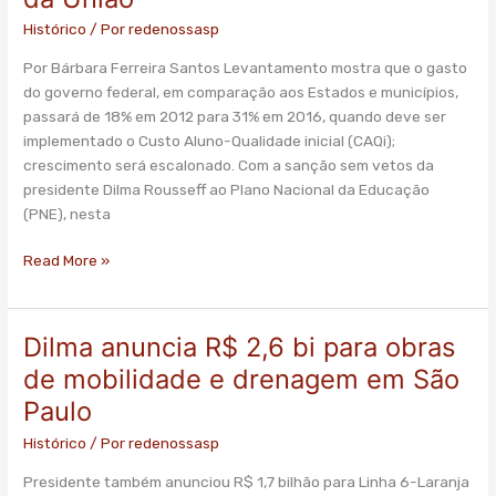
R$
1
Histórico
/ Por
redenossasp
de
Por Bárbara Ferreira Santos Levantamento mostra que o gasto
cada
do governo federal, em comparação aos Estados e municípios,
R$
passará de 18% em 2012 para 31% em 2016, quando deve ser
3
implementado o Custo Aluno-Qualidade inicial (CAQi);
investidos
crescimento será escalonado. Com a sanção sem vetos da
em
presidente Dilma Rousseff ao Plano Nacional da Educação
educação
(PNE), nesta
virá
da
Read More »
União
Dilma anuncia R$ 2,6 bi para obras
Dilma
anuncia
de mobilidade e drenagem em São
R$
Paulo
2,6
bi
Histórico
/ Por
redenossasp
para
Presidente também anunciou R$ 1,7 bilhão para Linha 6-Laranja
obras