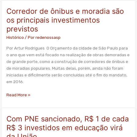
Corredor de ônibus e moradia são
Corredor
de
os principais investimentos
ônibus
previstos
e
moradia
Histórico
/ Por
redenossasp
são
Por Artur Rodrigues O Orçamento da cidade de São Paulo para
os
o ano que vem está focado na realização de obras demoradas e
principais
de grande porte, como a construção de corredores de ônibus e
investimentos
de moradias populares. Muitas delas, porém, ainda não foram
previstos
iniciadas e dificilmente serão concluídas até o fim do mandato,
em 2016.
Read More »
Com PNE sancionado, R$ 1 de cada
Com
PNE
R$ 3 investidos em educação virá
sancionado,
da União