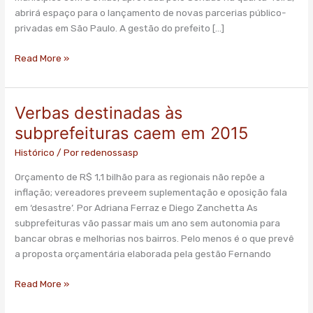
PPPs
abrirá espaço para o lançamento de novas parcerias público-
privadas em São Paulo. A gestão do prefeito […]
Read More »
Verbas destinadas às
Verbas
destinadas
subprefeituras caem em 2015
às
Histórico
/ Por
redenossasp
subprefeituras
caem
Orçamento de R$ 1,1 bilhão para as regionais não repõe a
em
inflação; vereadores preveem suplementação e oposição fala
2015
em ‘desastre’. Por Adriana Ferraz e Diego Zanchetta As
subprefeituras vão passar mais um ano sem autonomia para
bancar obras e melhorias nos bairros. Pelo menos é o que prevê
a proposta orçamentária elaborada pela gestão Fernando
Read More »