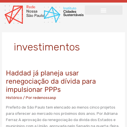
Ir
para
o
conteúdo
investimentos
Haddad já planeja usar
Haddad
já
renegociação da dívida para
planeja
impulsionar PPPs
usar
renegociação
Histórico
/ Por
redenossasp
da
Prefeito de São Paulo tem elencado ao menos cinco projetos
dívida
para oferecer ao mercado nos próximos dois anos. Por Adriana
para
Ferraz A aprovação da renegociação da dívida dos Estados e
impulsionar
municípios com a União, aprovada pelo Senado na quarta-feira,