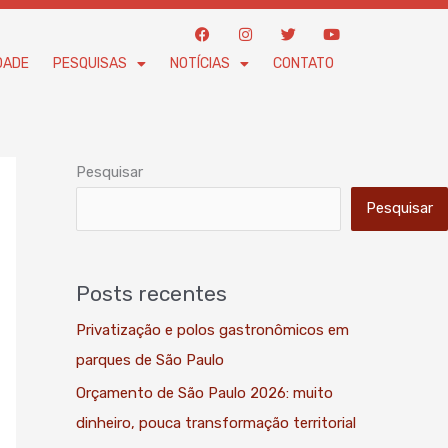
F
I
T
Y
a
n
w
o
c
s
i
u
DADE
PESQUISAS
NOTÍCIAS
CONTATO
e
t
t
t
b
a
t
u
o
g
e
b
o
r
r
e
k
a
m
Pesquisar
Pesquisar
Posts recentes
Privatização e polos gastronômicos em
parques de São Paulo
Orçamento de São Paulo 2026: muito
dinheiro, pouca transformação territorial