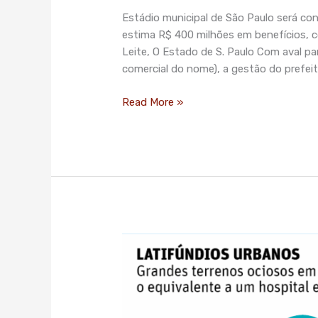
Pacaembu
Estádio municipal de São Paulo será conc
por
estima R$ 400 milhões em benefícios, 
R$
Leite, O Estado de S. Paulo Com aval pa
37
comercial do nome), a gestão do prefei
mi
e
Read More »
libera
naming
rights
‘Latifúndios’
urbanos
de
São
Paulo