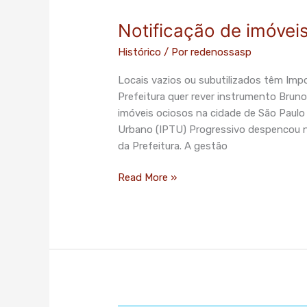
Notificação de imóvei
Notificação
de
Histórico
/ Por
redenossasp
imóveis
ociosos
Locais vazios ou subutilizados têm Impo
cai
Prefeitura quer rever instrumento Bruno
em
imóveis ociosos na cidade de São Paulo p
São
Urbano (IPTU) Progressivo despencou 
Paulo
da Prefeitura. A gestão
Read More »