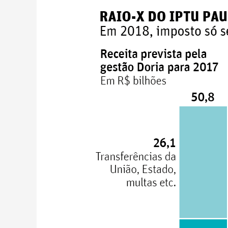
Doria
turbina
caixa
da
prefeitura
com
ação
reforçada
na
malha
fina
do
IPTU