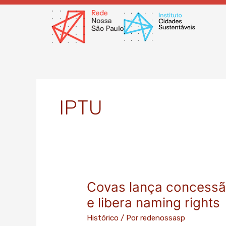
Ir
para
o
conteúdo
IPTU
Covas lança concessã
Covas
lança
e libera naming rights
concessão
Histórico
/ Por
redenossasp
do