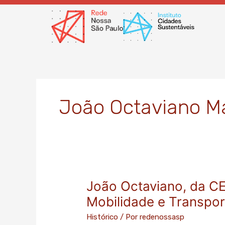
Ir
para
o
conteúdo
João Octaviano 
João Octaviano, da CE
João
Octaviano,
Mobilidade e Transport
da
Histórico
/ Por
redenossasp
CET,