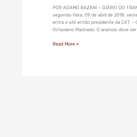
assume
POR ADAMO BAZANI – DIÁRIO DO TRANSPO
a
segunda-feira, 09 de abril de 2018, secr
Secretaria
entra o até então presidente da CET –
de
Octaviano Machado. O anúncio deve ser f
Mobilidade
e
Read More »
Transportes
da
Capital
Paulista