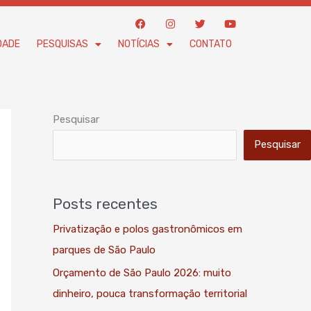
F
I
T
Y
a
n
w
o
c
s
i
u
DADE
PESQUISAS
NOTÍCIAS
CONTATO
e
t
t
t
b
a
t
u
o
g
e
b
o
r
r
e
k
a
m
Pesquisar
Pesquisar
Posts recentes
Privatização e polos gastronômicos em
parques de São Paulo
Orçamento de São Paulo 2026: muito
dinheiro, pouca transformação territorial