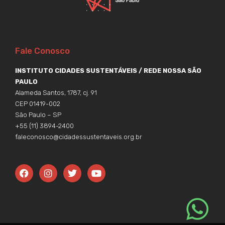
Fale Conosco
INSTITUTO CIDADES SUSTENTÁVEIS / REDE NOSSA SÃO
PAULO
Alameda Santos, 1787, cj. 91
CEP 01419-002
São Paulo – SP
+55 (11) 3894-2400
faleconosco@cidadessustentaveis.org.br
F
I
T
Y
a
n
w
o
c
s
i
u
e
t
t
t
b
a
t
u
o
g
e
b
o
r
r
e