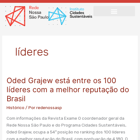
Ir
para
o
conteúdo
líderes
Oded Grajew está entre os 100
Oded
Grajew
líderes com a melhor reputação do
está
Brasil
entre
os
Histórico
/ Por
redenossasp
100
Com informações da Revista Exame O coordenador geral da
líderes
Rede Nossa São Paulo e do Programa Cidades Sustentáveis,
com
Oded Grajew, ocupa a 54ª posição no ranking dos 100 líderes
a
com a melhor reputação do Brasil, com pontuação de 4.180. O