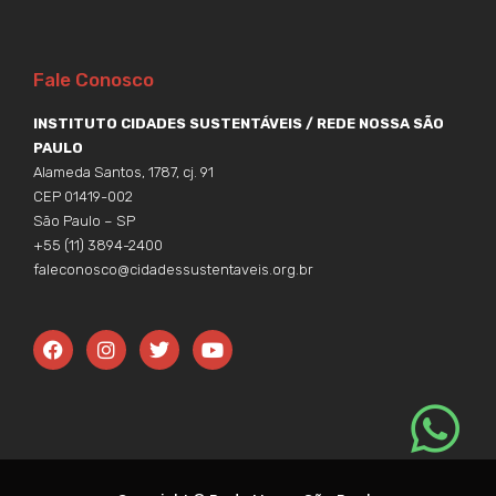
Fale Conosco
INSTITUTO CIDADES SUSTENTÁVEIS / REDE NOSSA SÃO
PAULO
Alameda Santos, 1787, cj. 91
CEP 01419-002
São Paulo – SP
+55 (11) 3894-2400
faleconosco@cidadessustentaveis.org.br
F
I
T
Y
a
n
w
o
c
s
i
u
e
t
t
t
b
a
t
u
o
g
e
b
o
r
r
e
k
a