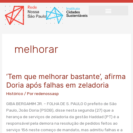
Ir
para
o
conteúdo
melhorar
‘Tem que melhorar bastante’, afirma
‘Tem
que
Doria após falhas em zeladoria
melhorar
Histórico
/ Por
redenossasp
bastante’,
afirma
GIBA BERGAMIM JR. – FOLHA DE S. PAULO O prefeito de São
Doria
Paulo, João Doria (PSDB), disse nesta segunda (27) que a
após
herança de serviços de zeladoria da gestão Haddad (PT) é a
falhas
responsável pela demora na resolução de pedidos feitos ao
em
serviço 156 neste começo de mandato, mas admitiu falhas e a