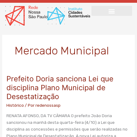
Ir
para
o
conteúdo
Mercado Municipal
Prefeito Doria sanciona Lei que
Prefeito
Doria
disciplina Plano Municipal de
sanciona
Desestatização
Lei
que
Histórico
/ Por
redenossasp
disciplina
RENATA AFONSO, DA TV CÂMARA O prefeito João Doria
Plano
sancionou na manhã desta quarta-feira (4/10) a Lei que
Municipal
disciplina as concessões e permissões que serão realizadas no
de
Plano Municipal de Desestatização. A nova Lei autoriza a