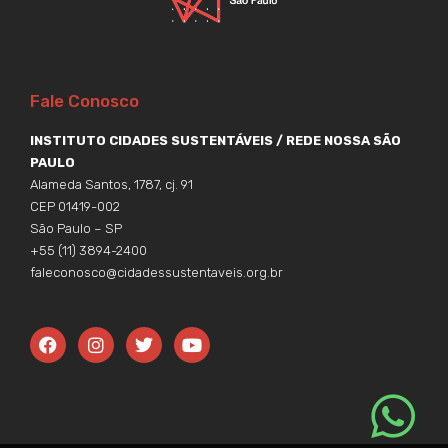
Fale Conosco
INSTITUTO CIDADES SUSTENTÁVEIS / REDE NOSSA SÃO
PAULO
Alameda Santos, 1787, cj. 91
CEP 01419-002
São Paulo – SP
+55 (11) 3894-2400
faleconosco@cidadessustentaveis.org.br
F
I
T
Y
a
n
w
o
c
s
i
u
e
t
t
t
b
a
t
u
o
g
e
b
o
r
r
e