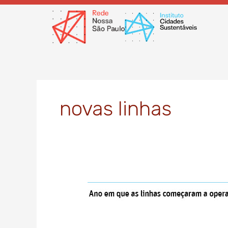
Ir
para
o
conteúdo
novas linhas
Falhas
disparam
em
linhas