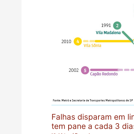
novas,
e
metrô
de
SP
tem
pane
a
cada
3
dias
Falhas disparam em li
tem pane a cada 3 dia