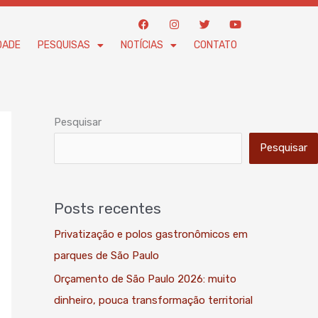
F
I
T
Y
a
n
w
o
c
s
i
u
DADE
PESQUISAS
NOTÍCIAS
CONTATO
e
t
t
t
b
a
t
u
o
g
e
b
o
r
r
e
k
a
m
Pesquisar
Pesquisar
Posts recentes
Privatização e polos gastronômicos em
parques de São Paulo
Orçamento de São Paulo 2026: muito
dinheiro, pouca transformação territorial