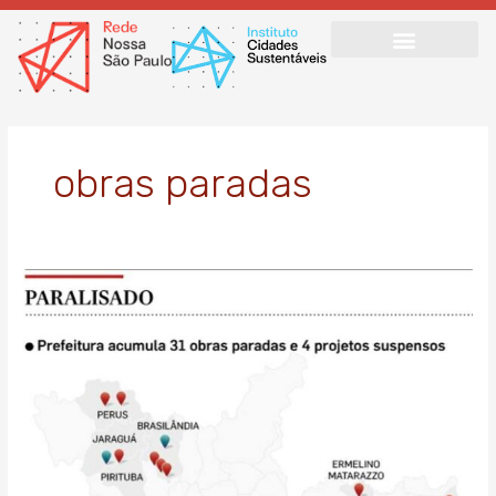
Ir
para
o
conteúdo
obras paradas
Prefeitura
de
São
Paulo
tem
31
obras
paradas
e