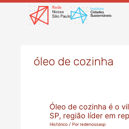
Ir
para
o
conteúdo
óleo de cozinha
Óleo de cozinha é o vi
Óleo
de
SP, região líder em re
cozinha
Histórico
/ Por
redenossasp
é