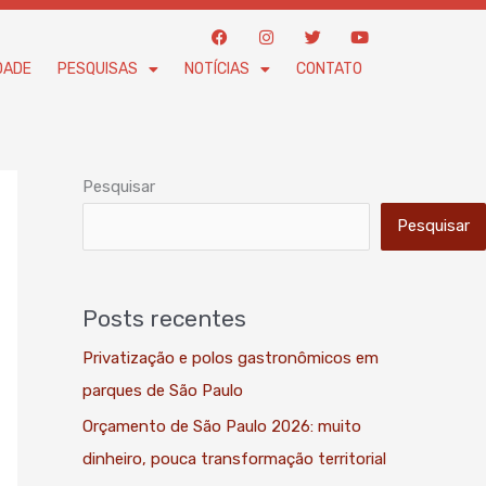
F
I
T
Y
a
n
w
o
c
s
i
u
DADE
PESQUISAS
NOTÍCIAS
CONTATO
e
t
t
t
b
a
t
u
o
g
e
b
o
r
r
e
k
a
m
Pesquisar
Pesquisar
Posts recentes
Privatização e polos gastronômicos em
parques de São Paulo
Orçamento de São Paulo 2026: muito
dinheiro, pouca transformação territorial