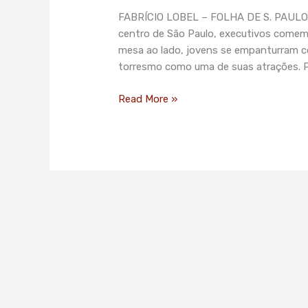
o
FABRÍCIO LOBEL – FOLHA DE S. PAULO No
vilão
centro de São Paulo, executivos comem
do
mesa ao lado, jovens se empanturram co
esgoto
torresmo como uma de suas atrações. Por
no
centro
Read More »
de
SP,
região
líder
em
reparos