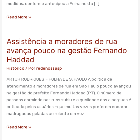
morador
medidas, conforme antecipou a Folha nesta […]
de
rua
Read More »
Assistência a moradores de rua
Assistência
a
avança pouco na gestão Fernando
moradores
Haddad
de
rua
Histórico
/ Por
redenossasp
avança
ARTUR RODRIGUES – FOLHA DE S. PAULO A política de
pouco
atendimento a moradores de rua em São Paulo pouco avançou
na
na gestão do prefeito Fernando Haddad (PT). O número de
gestão
pessoas dormindo nas ruas subiu e a qualidade dos albergues é
Fernando
criticada pelos usuários –que muitas vezes preferem encarar
Haddad
madrugadas geladas ao relento em vez
Read More »