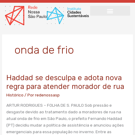
Ir
para
o
conteúdo
onda de frio
Haddad se desculpa e adota nova
Haddad
se
regra para atender morador de rua
desculpa
Histórico
/ Por
redenossasp
e
adota
ARTUR RODRIGUES – FOLHA DE S. PAULO Sob pressão e
nova
desgaste devido ao tratamento dado a moradores de rua na
regra
atual onda de frio em São Paulo, o prefeito Fernando Haddad
para
(PT) decidiu mudar a política de assistência e anunciou ações
atender
emergenciais para essa população no inverno. Entre as