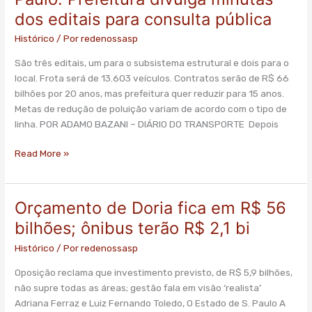
Transportes
dos editais para consulta pública
de
São
Histórico
/ Por
redenossasp
Paulo:
São três editais, um para o subsistema estrutural e dois para o
Prefeitura
local. Frota será de 13.603 veículos. Contratos serão de R$ 66
divulga
bilhões por 20 anos, mas prefeitura quer reduzir para 15 anos.
minutas
Metas de redução de poluição variam de acordo com o tipo de
dos
linha. POR ADAMO BAZANI – DIÁRIO DO TRANSPORTE Depois
editais
para
Read More »
consulta
pública
Orçamento de Doria fica em R$ 56
Orçamento
de
bilhões; ônibus terão R$ 2,1 bi
Doria
Histórico
/ Por
redenossasp
fica
em
Oposição reclama que investimento previsto, de R$ 5,9 bilhões,
R$
não supre todas as áreas; gestão fala em visão ‘realista’
56
Adriana Ferraz e Luiz Fernando Toledo, O Estado de S. Paulo A