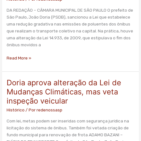
novas
DA REDAÇÃO – CÂMARA MUNICIPAL DE SÃO PAULO O prefeito de
metas
São Paulo, João Doria (PSDB), sancionou a Lei que estabelece
para
uma redução gradativa nas emissões de poluentes dos ônibus
reduzir
que realizam o transporte coletivo na capital. Na prática, houve
a
uma alteração da Lei 14.933, de 2009, que estipulava o fim dos
emissão
ônibus movidos a
de
poluentes
Read More »
Doria aprova alteração da Lei de
Doria
aprova
Mudanças Climáticas, mas veta
alteração
inspeção veicular
da
Lei
Histórico
/ Por
redenossasp
de
Com lei, metas podem ser inseridas com segurança jurídica na
Mudanças
licitação do sistema de ônibus. Também foi vetada criação de
Climáticas,
fundo municipal para renovação de frota ADAMO BAZANI –
mas