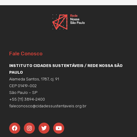
Fale Conosco
INSTITUTO CIDADES SUSTENTÁVEIS / REDE NOSSA SÃO
PAULO
Alameda Santos, 1787, cj. 91
CEP 01419-002
São Paulo – SP
+55 (11) 3894-2400
faleconosco@cidadessustentaveis.org.br
F
I
T
Y
a
n
w
o
c
s
i
u