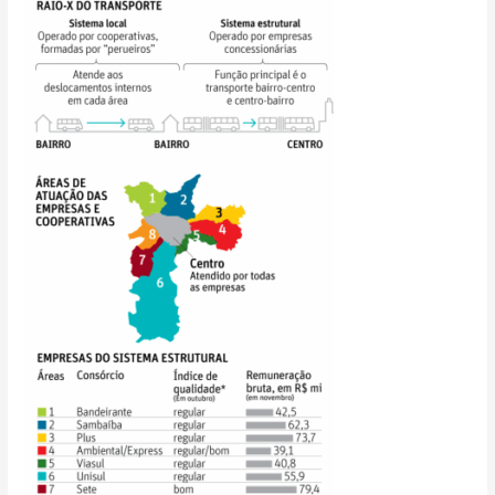
de
pagamento
de
empresas
de
ônibus
em
2018