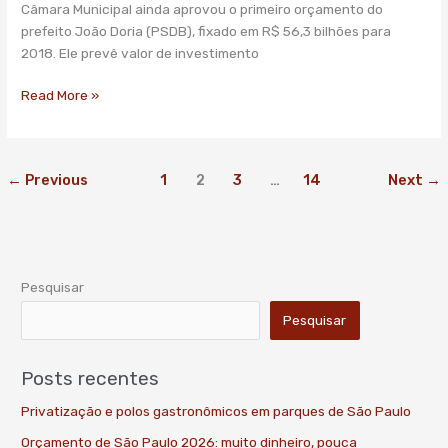
bilhões;
Câmara Municipal ainda aprovou o primeiro orçamento do
ônibus
prefeito João Doria (PSDB), fixado em R$ 56,3 bilhões para
terão
2018. Ele prevê valor de investimento
R$
2,1
Read More »
bi
←
Previous
1
2
3
…
14
Next
→
Pesquisar
Pesquisar
Posts recentes
Privatização e polos gastronômicos em parques de São Paulo
Orçamento de São Paulo 2026: muito dinheiro, pouca