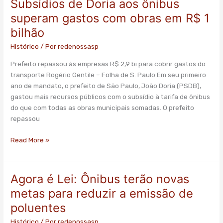
Subsídios de Doria aos ônibus
Subsídios
de
superam gastos com obras em R$ 1
Doria
bilhão
aos
ônibus
Histórico
/ Por
redenossasp
superam
Prefeito repassou às empresas R$ 2,9 bi para cobrir gastos do
gastos
transporte Rogério Gentile – Folha de S. Paulo Em seu primeiro
com
ano de mandato, o prefeito de São Paulo, João Doria (PSDB),
obras
gastou mais recursos públicos com o subsídio à tarifa de ônibus
em
do que com todas as obras municipais somadas. O prefeito
R$
repassou
1
bilhão
Read More »
Agora é Lei: Ônibus terão novas
Agora
é
metas para reduzir a emissão de
Lei:
poluentes
Ônibus
terão
Histórico
/ Por
redenossasp