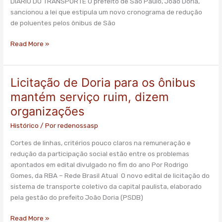
DIÁRIO DO TRANSPORTE O prefeito de São Paulo, João Doria,
veta
sancionou a lei que estipula um novo cronograma de redução
inspeção
de poluentes pelos ônibus de São
veicular
Read More »
Licitação de Doria para os ônibus
Licitação
de
mantém serviço ruim, dizem
Doria
organizações
para
os
Histórico
/ Por
redenossasp
ônibus
Cortes de linhas, critérios pouco claros na remuneração e
mantém
redução da participação social estão entre os problemas
serviço
apontados em edital divulgado no fim do ano Por Rodrigo
ruim,
Gomes, da RBA – Rede Brasil Atual O novo edital de licitação do
dizem
sistema de transporte coletivo da capital paulista, elaborado
organizações
pela gestão do prefeito João Doria (PSDB)
Read More »