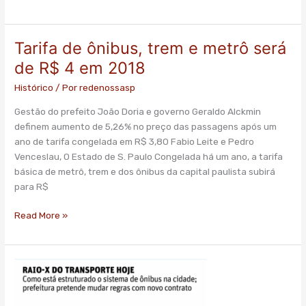
Tarifa de ônibus, trem e metrô será
Tarifa
de
de R$ 4 em 2018
ônibus,
Histórico
/ Por
redenossasp
trem
e
Gestão do prefeito João Doria e governo Geraldo Alckmin
metrô
definem aumento de 5,26% no preço das passagens após um
será
ano de tarifa congelada em R$ 3,80 Fabio Leite e Pedro
de
Venceslau, O Estado de S. Paulo Congelada há um ano, a tarifa
R$
básica de metrô, trem e dos ônibus da capital paulista subirá
4
para R$
em
2018
Read More »
Doria
mudará
regras