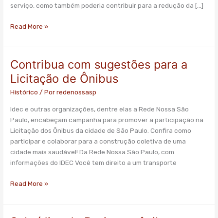
concorrência
serviço, como também poderia contribuir para a redução da […]
Read More »
Contribua com sugestões para a
Contribua
com
Licitação de Ônibus
sugestões
Histórico
/ Por
redenossasp
para
a
Idec e outras organizações, dentre elas a Rede Nossa São
Licitação
Paulo, encabeçam campanha para promover a participação na
de
Licitação dos Ônibus da cidade de São Paulo. Confira como
Ônibus
participar e colaborar para a construção coletiva de uma
cidade mais saudável! Da Rede Nossa São Paulo, com
informações do IDEC Você tem direito a um transporte
Read More »