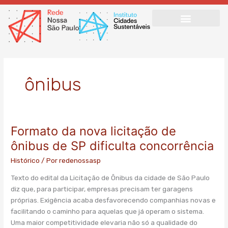
Ir
para
o
conteúdo
ônibus
Formato da nova licitação de
Formato
da
ônibus de SP dificulta concorrência
nova
Histórico
/ Por
redenossasp
licitação
de
Texto do edital da Licitação de Ônibus da cidade de São Paulo
ônibus
diz que, para participar, empresas precisam ter garagens
de
próprias. Exigência acaba desfavorecendo companhias novas e
SP
facilitando o caminho para aquelas que já operam o sistema.
dificulta
Uma maior competitividade elevaria não só a qualidade do