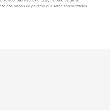
: Toledo, São Pedro do Iguaçu e Ouro Verde do
nto dos planos de governo que serão apresentados