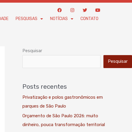
F
I
T
Y
a
n
w
o
c
s
i
u
DADE
PESQUISAS
NOTÍCIAS
CONTATO
e
t
t
t
b
a
t
u
o
g
e
b
o
r
r
e
k
a
m
Pesquisar
Pesquisar
Posts recentes
Privatização e polos gastronômicos em
parques de São Paulo
Orçamento de São Paulo 2026: muito
dinheiro, pouca transformação territorial