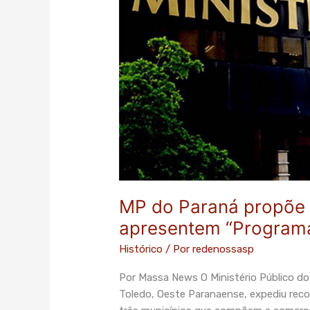
que
prefeitos
eleitos
apresentem
“Programa
de
Metas”
MP do Paraná propõe q
apresentem “Program
Histórico
/ Por
redenossasp
Por Massa News O Ministério Público do
Toledo, Oeste Paranaense, expediu reco