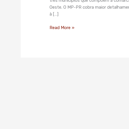
três municípios que compõem a comarca
Oeste. O MP-PR cobra maior detalhame
à […]
Read More »