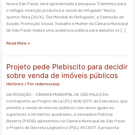
Nossa São Paulo, será apresentada a pesquisa “Caminhos para
o refúgio: inserção produtiva e social de refugiado" Nesta
quarta-feira (20/6), ‘Dia Mundial do Refugiado’, a Comissão de
Saúde, Promoção Social, Trabalho e Mulher da Câmara Municipal
de São Paulo realiza uma audiência pública para debater os […]
Read More »
Projeto pede Plebiscito para decidir
Projeto
pede
sobre venda de imóveis públicos
Plebiscito
Histórico
/ Por
redenossasp
para
decidir
DA REDAÇÃO – CÂMARA MUNICIPAL DE SÃO PAULO Em
sobre
contraponto ao Projeto de Lei (PL) 404/2017, do Executivo, que
venda
permite a venda de imóveis públicos com áreas iguais ou
de
superiores a mil metros quadrados, a vereadora Patrícia
imóveis
Bezerra (PSDB) apresentou na Câmara Municipal de São Paulo
públicos
o Projeto de Decreto Legislativo (PDL) 49/2017. A proposta