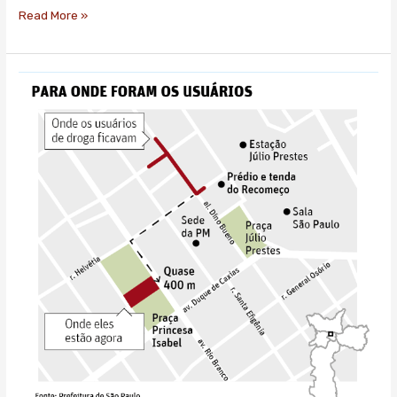
Read More »
Doria
descumpre
promessas,
perde
secretária,
e
nova
cracolândia
surge