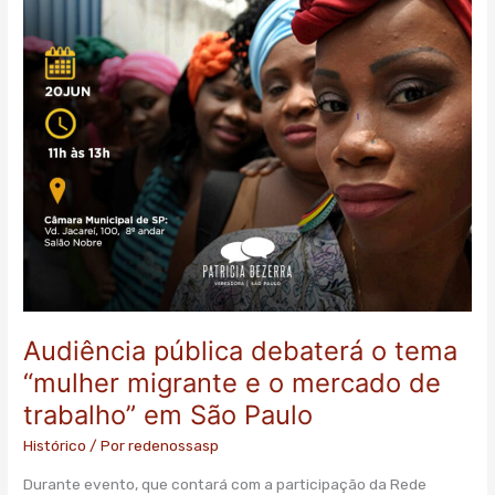
mercado
de
trabalho”
em
São
Paulo
Audiência pública debaterá o tema
“mulher migrante e o mercado de
trabalho” em São Paulo
Histórico
/ Por
redenossasp
Durante evento, que contará com a participação da Rede