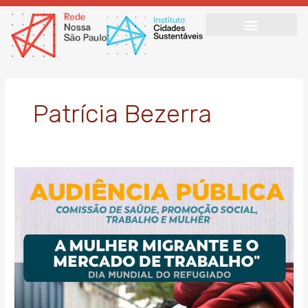
Ir
para
o
conteúdo
Patrícia Bezerra
Audiência
pública
debaterá
o
tema
“mulher
migrante
e
o