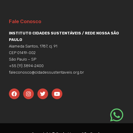
Fale Conosco
INSTITUTO CIDADES SUSTENTÁVEIS / REDE NOSSA SÃO
PAULO
Alameda Santos, 1787, cj. 91
CEP 01419-002
São Paulo – SP
+55 (11) 3894-2400
faleconosco@cidadessustentaveis.org.br
F
I
T
Y
a
n
w
o
c
s
i
u
e
t
t
t
b
a
t
u
o
g
e
b
o
r
r
e
k
a