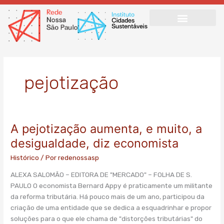
Ir
para
o
conteúdo
pejotização
A pejotização aumenta, e muito, a
A
pejotização
desigualdade, diz economista
aumenta,
Histórico
/ Por
redenossasp
e
muito,
ALEXA SALOMÃO – EDITORA DE "MERCADO" – FOLHA DE S.
a
PAULO O economista Bernard Appy é praticamente um militante
desigualdade,
da reforma tributária. Há pouco mais de um ano, participou da
diz
criação de uma entidade que se dedica a esquadrinhar e propor
economista
soluções para o que ele chama de "distorções tributárias" do