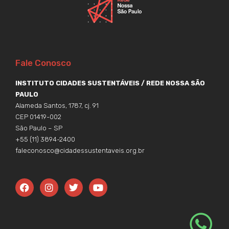
Fale Conosco
INSTITUTO CIDADES SUSTENTÁVEIS / REDE NOSSA SÃO
PAULO
Alameda Santos, 1787, cj. 91
CEP 01419-002
São Paulo – SP
+55 (11) 3894-2400
faleconosco@cidadessustentaveis.org.br
F
I
T
Y
a
n
w
o
c
s
i
u
e
t
t
t
b
a
t
u
o
g
e
b