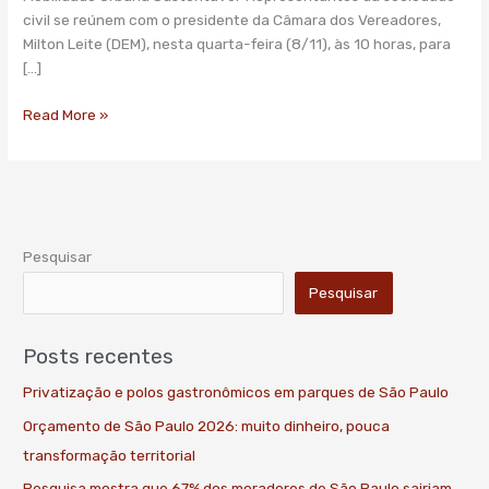
para
civil se reúnem com o presidente da Câmara dos Vereadores,
“ônibus
Milton Leite (DEM), nesta quarta-feira (8/11), às 10 horas, para
limpos”
[…]
Read More »
Pesquisar
Pesquisar
Posts recentes
Privatização e polos gastronômicos em parques de São Paulo
Orçamento de São Paulo 2026: muito dinheiro, pouca
transformação territorial
Pesquisa mostra que 67% dos moradores de São Paulo sairiam