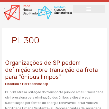
Ir
para
o
conteúdo
PL 300
Organizações de SP pedem
Organizações
de
definição sobre transição da frota
SP
para “ônibus limpos”
pedem
definição
Histórico
/ Por
redenossasp
sobre
PL 300 atrasa licitação do transporte público em SP. Sociedade
transição
civil pressiona pela eliminação dos ônibus a diesel e sua
da
substituição por fontes de energia renovável Portal Mobilize –
frota
Mobilidade Urbana Sustentável Representantes da sociedade