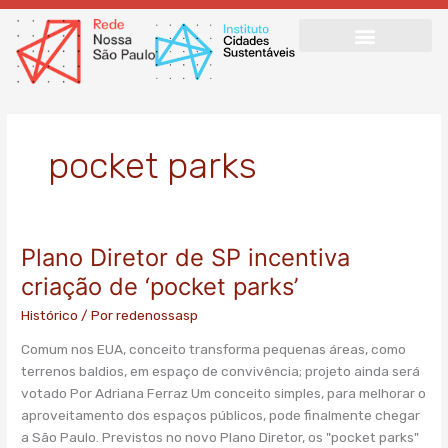
Ir
para
o
conteúdo
pocket parks
Plano Diretor de SP incentiva
Plano
Diretor
criação de ‘pocket parks’
de
Histórico
/ Por
redenossasp
SP
incentiva
Comum nos EUA, conceito transforma pequenas áreas, como
criação
terrenos baldios, em espaço de convivência; projeto ainda será
de
votado Por Adriana Ferraz Um conceito simples, para melhorar o
‘pocket
aproveitamento dos espaços públicos, pode finalmente chegar
parks’
a São Paulo. Previstos no novo Plano Diretor, os "pocket parks"