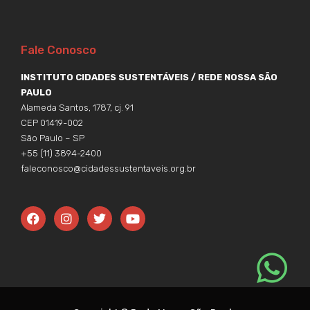
Fale Conosco
INSTITUTO CIDADES SUSTENTÁVEIS / REDE NOSSA SÃO
PAULO
Alameda Santos, 1787, cj. 91
CEP 01419-002
São Paulo – SP
+55 (11) 3894-2400
faleconosco@cidadessustentaveis.org.br
F
I
T
Y
a
n
w
o
c
s
i
u
e
t
t
t
b
a
t
u
o
g
e
b
o
r
r
e
k
a