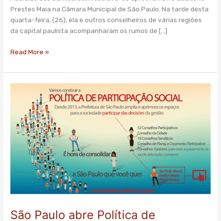
avança
Prestes Maia na Câmara Municipal de São Paulo. Na tarde desta
na
quarta-feira, (26), ela e outros conselheiros de várias regiões
Câmara
da capital paulista acompanharam os rumos de […]
Municipal
Read More »
São
Paulo
abre
Política
de
Participação
para
consulta
pública
São Paulo abre Política de