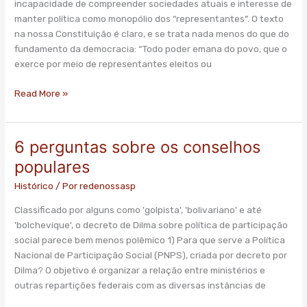
incapacidade de compreender sociedades atuais e interesse de
–
manter política como monopólio dos “representantes”. O texto
por
na nossa Constituição é claro, e se trata nada menos do que do
Ladislau
fundamento da democracia: “Todo poder emana do povo, que o
Dowbor
exerce por meio de representantes eleitos ou
Read More »
6 perguntas sobre os conselhos
6
perguntas
populares
sobre
Histórico
/ Por
redenossasp
os
conselhos
Classificado por alguns como 'golpista', 'bolivariano' e até
populares
'bolchevique', o decreto de Dilma sobre política de participação
social parece bem menos polêmico 1) Para que serve a Política
Nacional de Participação Social (PNPS), criada por decreto por
Dilma? O objetivo é organizar a relação entre ministérios e
outras repartições federais com as diversas instâncias de