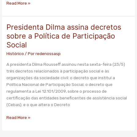
Read More »
Presidenta Dilma assina decretos
Presidenta
Dilma
sobre a Política de Participação
assina
Social
decretos
sobre
Histórico
/ Por
redenossasp
a
A presidenta Dilma Rousseff assinou nesta sexta-feira (23/5)
Política
três decretos relacionados à participação social e às
de
organizações da sociedade civil: o decreto que institui a
Participação
Política Nacional de Participação Social; o decreto que
Social
regulamenta a Lei 12.101/2009, sobre o processo de
certificação das entidades beneficentes de assistência social
(Cebas); e o que altera o Decreto
Read More »