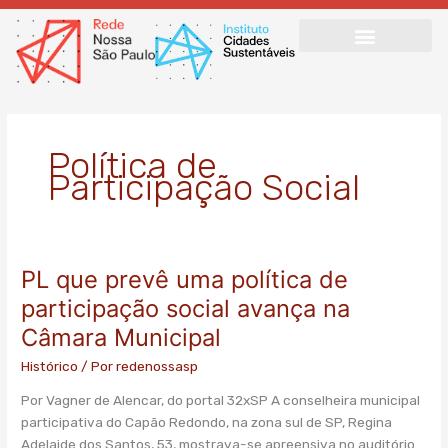
Ir
para
o
conteúdo
Política de
Participação Social
PL que prevê uma política de
PL
que
participação social avança na
prevê
Câmara Municipal
uma
política
Histórico
/ Por
redenossasp
de
Por Vagner de Alencar, do portal 32xSP A conselheira municipal
participação
participativa do Capão Redondo, na zona sul de SP, Regina
social
Adelaide dos Santos, 53, mostrava-se apreensiva no auditório