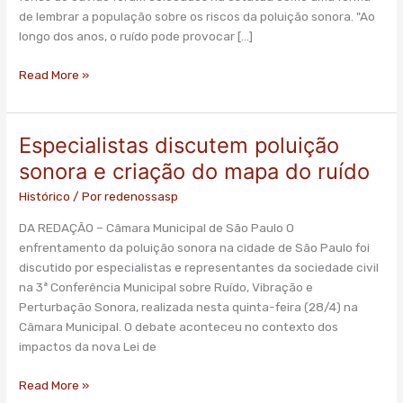
de
de lembrar a população sobre os riscos da poluição sonora. "Ao
São
longo dos anos, o ruído pode provocar […]
Paulo
Read More »
Especialistas discutem poluição
Especialistas
discutem
sonora e criação do mapa do ruído
poluição
Histórico
/ Por
redenossasp
sonora
e
DA REDAÇÃO – Câmara Municipal de São Paulo O
criação
enfrentamento da poluição sonora na cidade de São Paulo foi
do
discutido por especialistas e representantes da sociedade civil
mapa
na 3ª Conferência Municipal sobre Ruído, Vibração e
do
Perturbação Sonora, realizada nesta quinta-feira (28/4) na
ruído
Câmara Municipal. O debate aconteceu no contexto dos
impactos da nova Lei de
Read More »