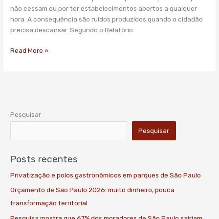
Prefeitura
não cessam ou por ter estabelecimentos abertos a qualquer
hora. A consequência são ruídos produzidos quando o cidadão
precisa descansar. Segundo o Relatório
Read More »
Pesquisar
Pesquisar
Posts recentes
Privatização e polos gastronômicos em parques de São Paulo
Orçamento de São Paulo 2026: muito dinheiro, pouca
transformação territorial
Pesquisa mostra que 67% dos moradores de São Paulo sairiam