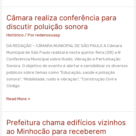
Câmara realiza conferência para
Câmara
realiza
discutir poluição sonora
conferência
Histórico
/ Por
redenossasp
para
discutir
DA REDAÇÃO – CÂMARA MUNICIPAL DE SÃO PAULO A Câmara
poluição
Municipal de São Paulo realizará nesta quinta-feira (28) a III
sonora
Conferência Municipal sobre Ruído, Vibração e Perturbação
Sonora. O objetivo do evento é alertar e sensibilizar os diversos
públicos sobre temas como “Educação, saúde e poluição
sonora”, “Mobilidade, ruído e vibração”, “Construção Civil e
Código
Read More »
Prefeitura chama edifícios vizinhos
Prefeitura
chama
ao Minhocão para receberem
edifícios