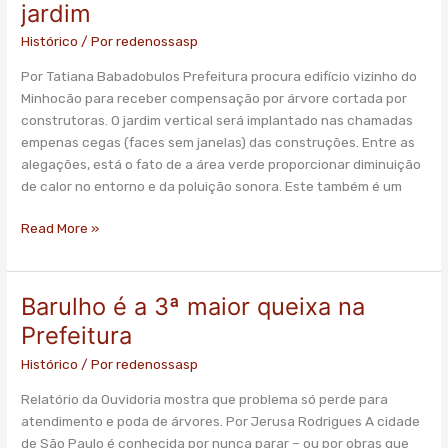
jardim
vizinhos
ao
Histórico
/ Por
redenossasp
Minhocão
Por Tatiana Babadobulos Prefeitura procura edifício vizinho do
para
Minhocão para receber compensação por árvore cortada por
receberem
construtoras. O jardim vertical será implantado nas chamadas
jardim
empenas cegas (faces sem janelas) das construções. Entre as
alegações, está o fato de a área verde proporcionar diminuição
de calor no entorno e da poluição sonora. Este também é um
Read More »
Barulho é a 3ª maior queixa na
Barulho
é
Prefeitura
a
Histórico
/ Por
redenossasp
3ª
maior
Relatório da Ouvidoria mostra que problema só perde para
queixa
atendimento e poda de árvores. Por Jerusa Rodrigues A cidade
na
de São Paulo é conhecida por nunca parar – ou por obras que