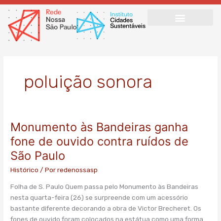
Ir
para
o
conteúdo
poluição sonora
Monumento às Bandeiras ganha
Monumento
às
fone de ouvido contra ruídos de
Bandeiras
São Paulo
ganha
fone
Histórico
/ Por
redenossasp
de
Folha de S. Paulo Quem passa pelo Monumento às Bandeiras
ouvido
nesta quarta-feira (26) se surpreende com um acessório
contra
bastante diferente decorando a obra de Victor Brecheret. Os
ruídos
fones de ouvido foram colocados na estátua como uma forma