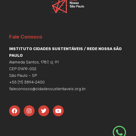
Fale Conosco
INSTITUTO CIDADES SUSTENTÁVEIS / REDE NOSSA SÃO
PAULO
Alameda Santos, 1787, cj. 91
CEP 01419-002
São Paulo – SP
+55 (11) 3894-2400
faleconosco@cidadessustentaveis.org.br
F
I
T
Y
a
n
w
o
c
s
i
u
e
t
t
t
b
a
t
u
o
g
e
b