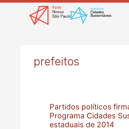
Ir
para
o
conteúdo
prefeitos
Partidos políticos f
Partidos
políticos
Programa Cidades Sust
firmam
estaduais de 2014
compromisso