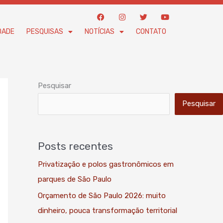
F
I
T
Y
a
n
w
o
c
s
i
u
DADE
PESQUISAS
NOTÍCIAS
CONTATO
e
t
t
t
b
a
t
u
o
g
e
b
o
r
r
e
k
a
m
Pesquisar
Pesquisar
Posts recentes
Privatização e polos gastronômicos em
parques de São Paulo
Orçamento de São Paulo 2026: muito
dinheiro, pouca transformação territorial