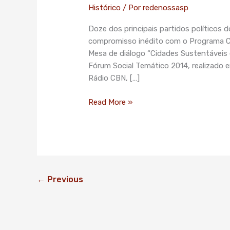
com
Histórico
/ Por
redenossasp
Programa
Doze dos principais partidos políticos d
Cidades
compromisso inédito com o Programa Ci
Sustentáveis
Mesa de diálogo “Cidades Sustentáveis 
para
Fórum Social Temático 2014, realizado e
eleições
Rádio CBN, […]
estaduais
de
Read More »
2014
←
Previous