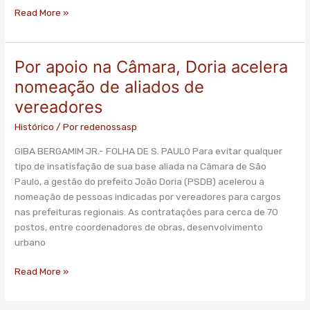
Read More »
Por apoio na Câmara, Doria acelera
Por
apoio
nomeação de aliados de
na
vereadores
Câmara,
Doria
Histórico
/ Por
redenossasp
acelera
GIBA BERGAMIM JR.- FOLHA DE S. PAULO Para evitar qualquer
nomeação
tipo de insatisfação de sua base aliada na Câmara de São
de
Paulo, a gestão do prefeito João Doria (PSDB) acelerou a
aliados
nomeação de pessoas indicadas por vereadores para cargos
de
nas prefeituras regionais. As contratações para cerca de 70
vereadores
postos, entre coordenadores de obras, desenvolvimento
urbano
Read More »