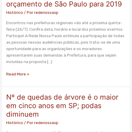
orçamento de São Paulo para 2019
Histórico
/ Por
redenossasp
Encontros nas prefeituras regionais vão até a próxima quinta-
feira (26/7). Confira data, horário e local dos próximos eventos.
Participe! A Rede Nossa Paulo estimula a participação de todas
as pessoas nessas audiências públicas, pois trata-se de uma
oportunidade para as organizações e os moradores
apresentarem suas demandas à Prefeitura, para que sejam
incluídas na proposta […]
Read More »
Nº de quedas de árvore é o maior
Nº
de
em cinco anos em SP; podas
quedas
diminuem
de
árvore
Histórico
/ Por
redenossasp
é