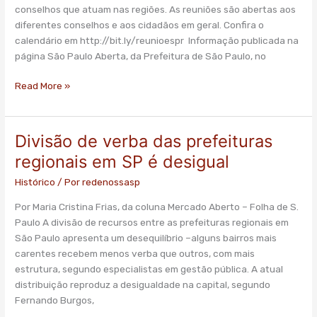
conselhos que atuam nas regiões. As reuniões são abertas aos
diferentes conselhos e aos cidadãos em geral. Confira o
calendário em http://bit.ly/reunioespr Informação publicada na
página São Paulo Aberta, da Prefeitura de São Paulo, no
Read More »
Divisão de verba das prefeituras
Divisão
de
regionais em SP é desigual
verba
Histórico
/ Por
redenossasp
das
prefeituras
Por Maria Cristina Frias, da coluna Mercado Aberto – Folha de S.
regionais
Paulo A divisão de recursos entre as prefeituras regionais em
em
São Paulo apresenta um desequilíbrio –alguns bairros mais
SP
carentes recebem menos verba que outros, com mais
é
estrutura, segundo especialistas em gestão pública. A atual
desigual
distribuição reproduz a desigualdade na capital, segundo
Fernando Burgos,