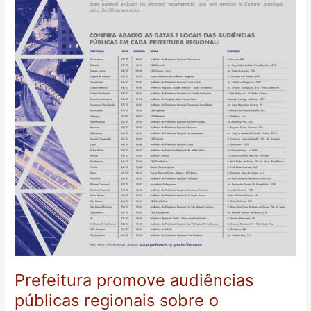
São
Paulo
para
2019
Prefeitura promove audiências
públicas regionais sobre o