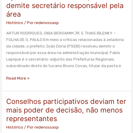
críticas
demite secretário responsável pela
a
área
zeladoria,
Doria
Histórico
/ Por
redenossasp
demite
ARTUR RODRIGUES, GIBA BERGAMIM JR. E THAIS BILENKY –
secretário
FOLHA DE S. PAULO Em meio a críticas relacionadas à zeladoria
responsável
da cidade, o prefeito João Doria (PSDB) resolveu demitir o
pela
responsável por essa área na administração municipal. Fabio
área
Lepique é o secretário-adjunto das Prefeituras Regionais,
subordinado direto do tucano Bruno Covas, titular da pasta e
Read More »
Conselhos participativos deviam ter
Conselhos
participativos
mais poder de decisão, não menos
deviam
representantes
ter
mais
Histórico
/ Por
redenossasp
poder