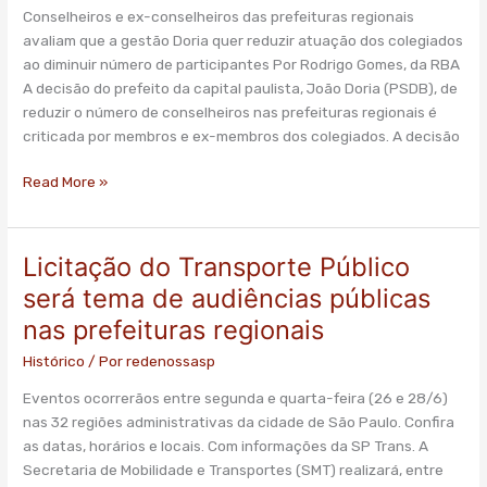
Conselheiros e ex-conselheiros das prefeituras regionais
de
avaliam que a gestão Doria quer reduzir atuação dos colegiados
decisão,
ao diminuir número de participantes Por Rodrigo Gomes, da RBA
não
A decisão do prefeito da capital paulista, João Doria (PSDB), de
menos
reduzir o número de conselheiros nas prefeituras regionais é
representantes
criticada por membros e ex-membros dos colegiados. A decisão
Read More »
Licitação do Transporte Público
Licitação
do
será tema de audiências públicas
Transporte
nas prefeituras regionais
Público
será
Histórico
/ Por
redenossasp
tema
Eventos ocorrerãos entre segunda e quarta-feira (26 e 28/6)
de
nas 32 regiões administrativas da cidade de São Paulo. Confira
audiências
as datas, horários e locais. Com informações da SP Trans. A
públicas
Secretaria de Mobilidade e Transportes (SMT) realizará, entre
nas