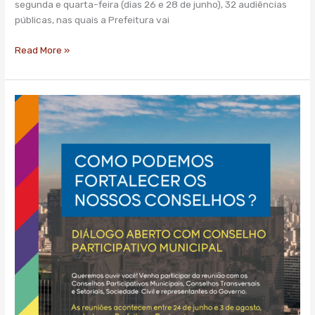
segunda e quarta-feira (dias 26 e 28 de junho), 32 audiências
prefeituras
públicas, nas quais a Prefeitura vai
regionais
Read More »
Prefeitura
realiza
reuniões
com
conselhos
municipais
a
partir
deste
sábado