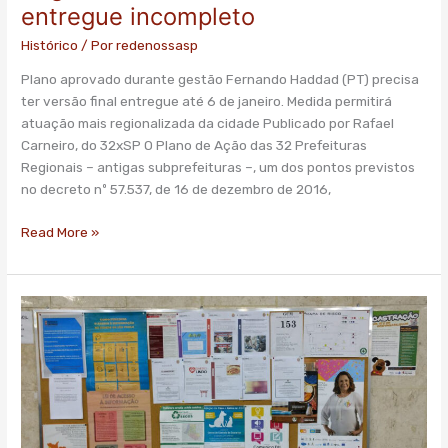
entregue
entregue incompleto
incompleto
Histórico
/ Por
redenossasp
Plano aprovado durante gestão Fernando Haddad (PT) precisa
ter versão final entregue até 6 de janeiro. Medida permitirá
atuação mais regionalizada da cidade Publicado por Rafael
Carneiro, do 32xSP O Plano de Ação das 32 Prefeituras
Regionais – antigas subprefeituras –, um dos pontos previstos
no decreto nº 57.537, de 16 de dezembro de 2016,
Read More »
Prefeituras
regionais
descumprem
lei
ao
não
exibir