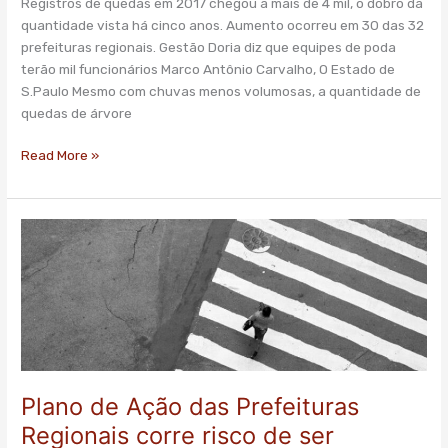
Registros de quedas em 2017 chegou a mais de 4 mil, o dobro da
o
quantidade vista há cinco anos. Aumento ocorreu em 30 das 32
maior
prefeituras regionais. Gestão Doria diz que equipes de poda
em
terão mil funcionários Marco Antônio Carvalho, O Estado de
cinco
S.Paulo Mesmo com chuvas menos volumosas, a quantidade de
anos
quedas de árvore
em
SP;
Read More »
podas
diminuem
Plano
de
Ação
das
Prefeituras
Regionais
corre
risco
Plano de Ação das Prefeituras
de
ser
Regionais corre risco de ser