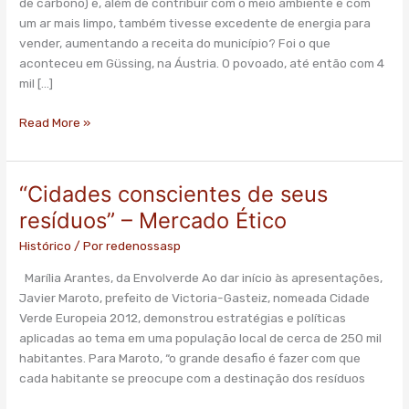
das
de carbono) e, além de contribuir com o meio ambiente e com
emissões
um ar mais limpo, também tivesse excedente de energia para
de
vender, aumentando a receita do município? Foi o que
CO2”
aconteceu em Güssing, na Áustria. O povoado, até então com 4
–
mil […]
EcoDesenvolvimento
Read More »
“Cidades conscientes de seus
“Cidades
conscientes
resíduos” – Mercado Ético
de
Histórico
/ Por
redenossasp
seus
resíduos”
Marília Arantes, da Envolverde Ao dar início às apresentações,
–
Javier Maroto, prefeito de Victoria-Gasteiz, nomeada Cidade
Mercado
Verde Europeia 2012, demonstrou estratégias e políticas
Ético
aplicadas ao tema em uma população local de cerca de 250 mil
habitantes. Para Maroto, “o grande desafio é fazer com que
cada habitante se preocupe com a destinação dos resíduos