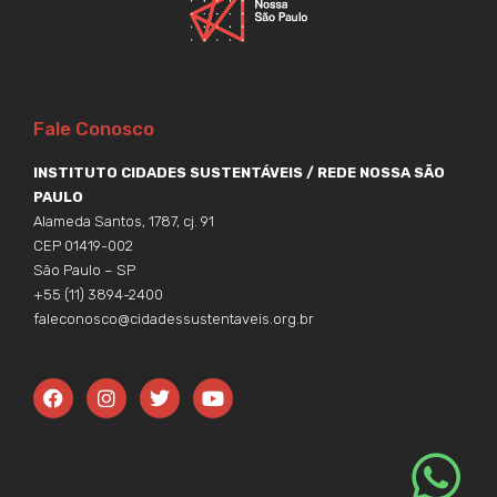
Fale Conosco
INSTITUTO CIDADES SUSTENTÁVEIS / REDE NOSSA SÃO
PAULO
Alameda Santos, 1787, cj. 91
CEP 01419-002
São Paulo – SP
+55 (11) 3894-2400
faleconosco@cidadessustentaveis.org.br
F
I
T
Y
a
n
w
o
c
s
i
u
e
t
t
t
b
a
t
u
o
g
e
b