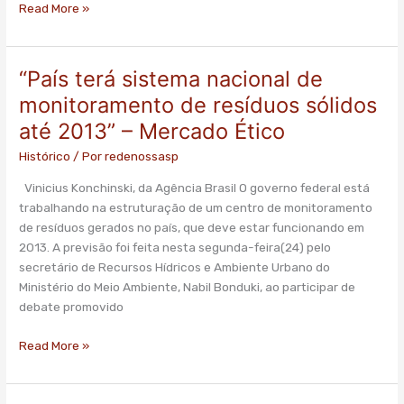
Read More »
“País terá sistema nacional de
“País
terá
monitoramento de resíduos sólidos
sistema
até 2013” – Mercado Ético
nacional
de
Histórico
/ Por
redenossasp
monitoramento
Vinicius Konchinski, da Agência Brasil O governo federal está
de
trabalhando na estruturação de um centro de monitoramento
resíduos
de resíduos gerados no país, que deve estar funcionando em
sólidos
2013. A previsão foi feita nesta segunda-feira(24) pelo
até
secretário de Recursos Hídricos e Ambiente Urbano do
2013”
Ministério do Meio Ambiente, Nabil Bonduki, ao participar de
–
debate promovido
Mercado
Ético
Read More »