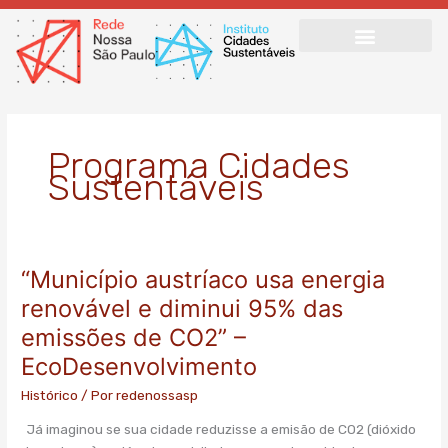
Ir
para
o
conteúdo
Programa Cidades
Sustentáveis
“Município austríaco usa energia
“Município
austríaco
renovável e diminui 95% das
usa
emissões de CO2” –
energia
EcoDesenvolvimento
renovável
e
Histórico
/ Por
redenossasp
diminui
95%
Já imaginou se sua cidade reduzisse a emisão de CO2 (dióxido