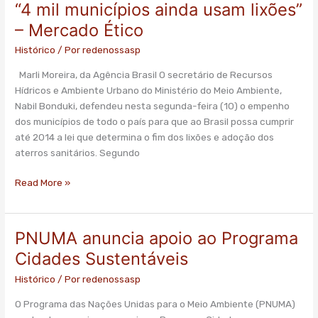
“4 mil municípios ainda usam lixões”
“4
mil
– Mercado Ético
municípios
Histórico
/ Por
redenossasp
ainda
usam
Marli Moreira, da Agência Brasil O secretário de Recursos
lixões”
Hídricos e Ambiente Urbano do Ministério do Meio Ambiente,
–
Nabil Bonduki, defendeu nesta segunda-feira (10) o empenho
Mercado
dos municípios de todo o país para que ao Brasil possa cumprir
Ético
até 2014 a lei que determina o fim dos lixões e adoção dos
aterros sanitários. Segundo
Read More »
PNUMA anuncia apoio ao Programa
PNUMA
anuncia
Cidades Sustentáveis
apoio
Histórico
/ Por
redenossasp
ao
Programa
O Programa das Nações Unidas para o Meio Ambiente (PNUMA)
Cidades