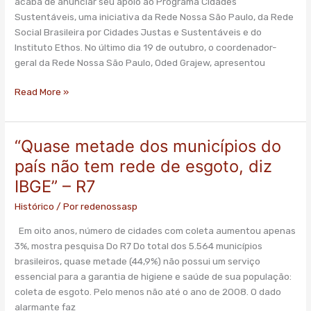
acaba de anunciar seu apoio ao Programa Cidades
Sustentáveis
Sustentáveis, uma iniciativa da Rede Nossa São Paulo, da Rede
Social Brasileira por Cidades Justas e Sustentáveis e do
Instituto Ethos. No último dia 19 de outubro, o coordenador-
geral da Rede Nossa São Paulo, Oded Grajew, apresentou
Read More »
“Quase metade dos municípios do
“Quase
metade
país não tem rede de esgoto, diz
dos
IBGE” – R7
municípios
do
Histórico
/ Por
redenossasp
país
Em oito anos, número de cidades com coleta aumentou apenas
não
3%, mostra pesquisa Do R7 Do total dos 5.564 municípios
tem
brasileiros, quase metade (44,9%) não possui um serviço
rede
essencial para a garantia de higiene e saúde de sua população:
de
coleta de esgoto. Pelo menos não até o ano de 2008. O dado
esgoto,
alarmante faz