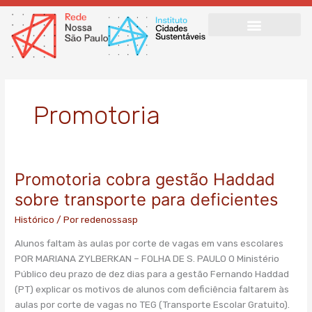
Ir
para
o
conteúdo
Promotoria
Promotoria cobra gestão Haddad
Promotoria
cobra
sobre transporte para deficientes
gestão
Histórico
/ Por
redenossasp
Haddad
sobre
Alunos faltam às aulas por corte de vagas em vans escolares
transporte
POR MARIANA ZYLBERKAN – FOLHA DE S. PAULO O Ministério
para
Público deu prazo de dez dias para a gestão Fernando Haddad
deficientes
(PT) explicar os motivos de alunos com deficiência faltarem às
aulas por corte de vagas no TEG (Transporte Escolar Gratuito).