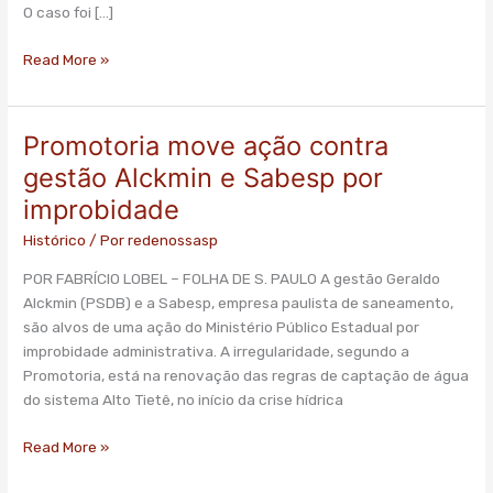
O caso foi […]
Read More »
Promotoria move ação contra
Promotoria
move
gestão Alckmin e Sabesp por
ação
improbidade
contra
gestão
Histórico
/ Por
redenossasp
Alckmin
POR FABRÍCIO LOBEL – FOLHA DE S. PAULO A gestão Geraldo
e
Alckmin (PSDB) e a Sabesp, empresa paulista de saneamento,
Sabesp
são alvos de uma ação do Ministério Público Estadual por
por
improbidade administrativa. A irregularidade, segundo a
improbidade
Promotoria, está na renovação das regras de captação de água
do sistema Alto Tietê, no início da crise hídrica
Read More »