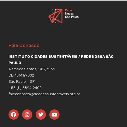
Fale Conosco
INSTITUTO CIDADES SUSTENTÁVEIS / REDE NOSSA SÃO
PAULO
Alameda Santos, 1787, cj. 91
CEP 01419-002
São Paulo – SP
+55 (11) 3894-2400
faleconosco@cidadessustentaveis.org.br
F
I
T
Y
a
n
w
o
c
s
i
u
e
t
t
t