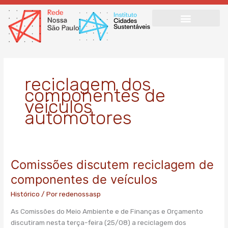
Ir
para
o
conteúdo
reciclagem dos
componentes de
veículos
automotores
Comissões discutem reciclagem de
Comissões
discutem
componentes de veículos
reciclagem
Histórico
/ Por
redenossasp
de
componentes
As Comissões do Meio Ambiente e de Finanças e Orçamento
de
discutiram nesta terça-feira (25/08) a reciclagem dos