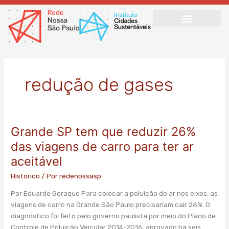
Ir
para
o
conteúdo
redução de gases
Grande SP tem que reduzir 26%
Grande
SP
das viagens de carro para ter ar
tem
aceitável
que
reduzir
Histórico
/ Por
redenossasp
26%
Por Eduardo Geraque Para colocar a poluição do ar nos eixos, as
das
viagens de carro na Grande São Paulo precisariam cair 26%. O
viagens
diagnóstico foi feito pelo governo paulista por meio do Plano de
de
Controle de Poluição Veicular 2014-2016, aprovado há seis