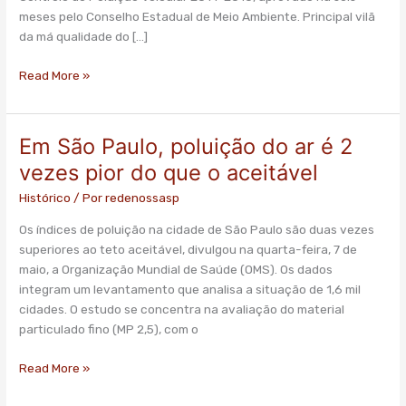
carro
meses pelo Conselho Estadual de Meio Ambiente. Principal vilã
para
da má qualidade do […]
ter
ar
Read More »
aceitável
Em São Paulo, poluição do ar é 2
Em
São
vezes pior do que o aceitável
Paulo,
Histórico
/ Por
redenossasp
poluição
do
Os índices de poluição na cidade de São Paulo são duas vezes
ar
superiores ao teto aceitável, divulgou na quarta-feira, 7 de
é
maio, a Organização Mundial de Saúde (OMS). Os dados
2
integram um levantamento que analisa a situação de 1,6 mil
vezes
cidades. O estudo se concentra na avaliação do material
pior
particulado fino (MP 2,5), com o
do
que
Read More »
o
aceitável