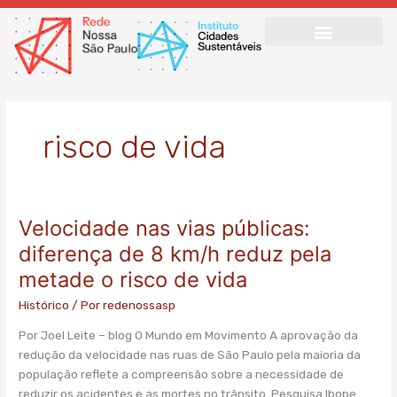
Ir
para
o
conteúdo
risco de vida
Velocidade nas vias públicas:
Velocidade
nas
diferença de 8 km/h reduz pela
vias
metade o risco de vida
públicas:
diferença
Histórico
/ Por
redenossasp
de
Por Joel Leite – blog O Mundo em Movimento A aprovação da
8
redução da velocidade nas ruas de São Paulo pela maioria da
km/h
população reflete a compreensão sobre a necessidade de
reduz
reduzir os acidentes e as mortes no trânsito. Pesquisa Ibope