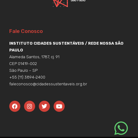
Fale Conosco
INSTITUTO CIDADES SUSTENTÁVEIS / REDE NOSSA SÃO
PAULO
Alameda Santos, 1787, cj. 91
CEP 01419-002
São Paulo – SP
+55 (11) 3894-2400
faleconosco@cidadessustentaveis.org.br
F
I
T
Y
a
n
w
o
c
s
i
u
e
t
t
t
b
a
t
u
o
g
e
b
o
r
r
e