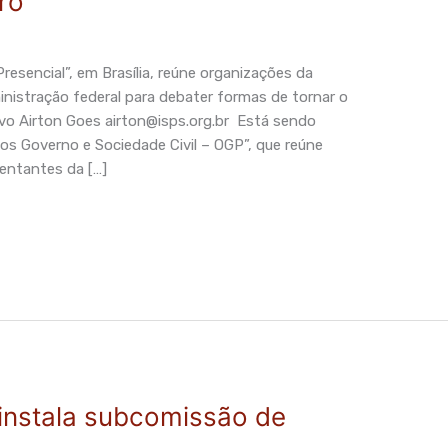
ro
esencial”, em Brasília, reúne organizações da
inistração federal para debater formas de tornar o
ivo Airton Goes
airton@isps.org.br
Está sendo
gos Governo e Sociedade Civil – OGP”, que reúne
sentantes da […]
instala subcomissão de