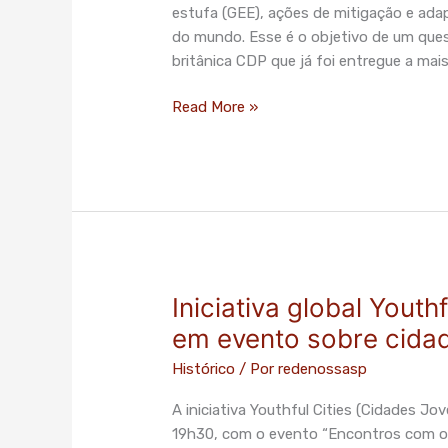
participar
estufa (GEE), ações de mitigação e ad
de
do mundo. Esse é o objetivo de um que
pesquisa
britânica CDP que já foi entregue a mai
global
sobre
Read More »
mudanças
climáticas
Iniciativa global Youth
Iniciativa
global
em evento sobre cidad
Youthful
Histórico
/ Por
redenossasp
Cities
chega
A iniciativa Youthful Cities (Cidades Jo
a
19h30, com o evento “Encontros com o F
São