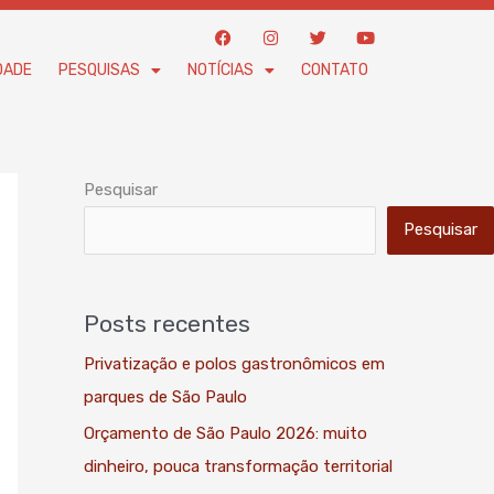
F
I
T
Y
a
n
w
o
c
s
i
u
DADE
PESQUISAS
NOTÍCIAS
CONTATO
e
t
t
t
b
a
t
u
o
g
e
b
o
r
r
e
k
a
m
Pesquisar
Pesquisar
Posts recentes
Privatização e polos gastronômicos em
parques de São Paulo
Orçamento de São Paulo 2026: muito
dinheiro, pouca transformação territorial