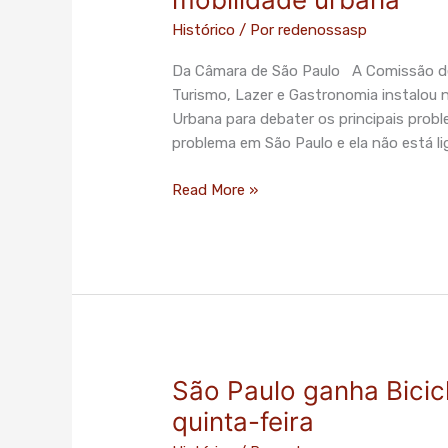
São
Histórico
/ Por
redenossasp
Paulo
instala
Da Câmara de São Paulo A Comissão de 
subcomissão
Turismo, Lazer e Gastronomia instalou 
de
Urbana para debater os principais prob
mobilidade
problema em São Paulo e ela não está l
urbana
Read More »
São Paulo ganha Bici
São
Paulo
quinta-feira
ganha