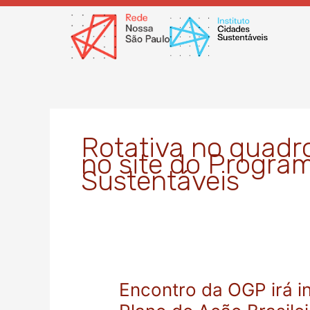
Ir
para
o
conteúdo
Rotativa no quadr
no site do Progra
Sustentáveis
Encontro da OGP irá i
Encontro
da