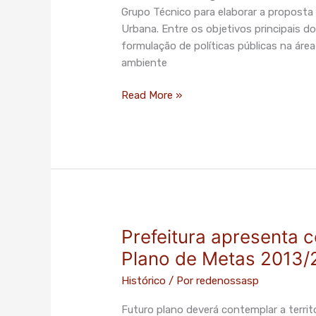
em
Grupo Técnico para elaborar a propost
Mobilidade
Urbana. Entre os objetivos principais do
Urbana
formulação de políticas públicas na áre
ambiente
Read More »
Prefeitura apresenta 
Prefeitura
apresenta
Plano de Metas 2013/
conceito
Histórico
/ Por
redenossasp
e
metodologia
Futuro plano deverá contemplar a territo