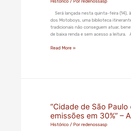
Histórico
/ Por
redenossasp
Bicicloteca
dos
Será lançada nesta quinta-feira (14), à
Motoboys
dos Motoboys, uma biblioteca itinerant
nesta
tradicionais não conseguem atuar, bene
quinta-
de baixa renda e sem acesso a leitura. 
feira
Read More »
“Cidade de São Paulo
“Cidade
de
emissões em 30%” – Ag
São
Histórico
/ Por
redenossasp
Paulo