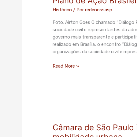
Plano de Ação Brasilei
OGP
Histórico
/ Por
redenossasp
irá
indicar
Foto: Airton Goes O chamado “Diálogo Pr
até
sociedade civil e representantes da adm
15
governo mais transparente e participat
propostas
realizado em Brasília, o encontro “Diálo
para
organizações da sociedade civil e repre
Plano
de
Read More »
Ação
Brasileiro
Câmara de São Paulo 
Câmara
de
mobilidade urbana