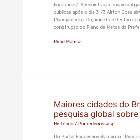
do
finalísticos”. Administração municipal 
Plano
públicas após o dia 31/3 Airton Goes
ai
de
Planejamento, Orçamento e Gestão apres
Metas
construção do Plano de Metas da Prefe
2013/2016
Read More »
Maiores cidades do Br
Maiores
cidades
pesquisa global sobre
do
Histórico
/ Por
redenossasp
Brasil
devem
Do Portal Ecodesenvolvimento Reunir i