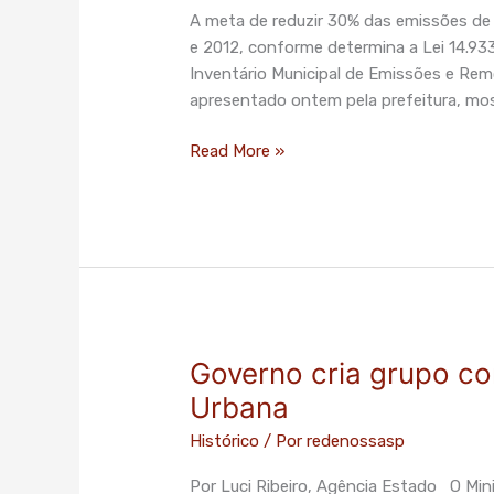
descumpre
A meta de reduzir 30% das emissões de g
meta
e 2012, conforme determina a Lei 14.933
de
Inventário Municipal de Emissões e Rem
reduzir
apresentado ontem pela prefeitura, mos
emissões
em
Read More »
30%”
–
Agência
Brasil
Governo cria grupo c
Governo
cria
Urbana
grupo
Histórico
/ Por
redenossasp
com
foco
Por Luci Ribeiro, Agência Estado O Minis