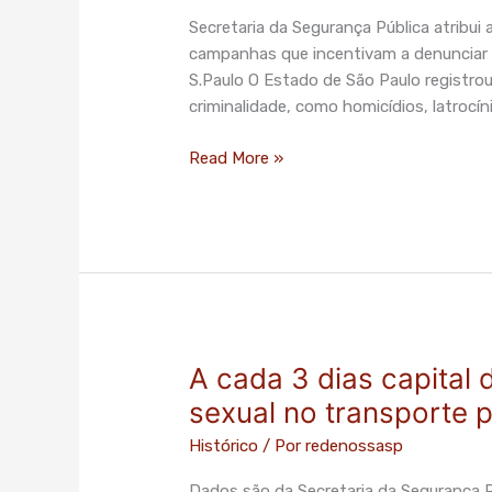
mas
Secretaria da Segurança Pública atribui
estupros
campanhas que incentivam a denuncia
crescem
S.Paulo O Estado de São Paulo registrou
em
criminalidade, como homicídios, latrocín
São
Paulo
Read More »
A cada 3 dias capital
A
cada
sexual no transporte p
3
Histórico
/ Por
redenossasp
dias
capital
Dados são da Secretaria da Segurança P