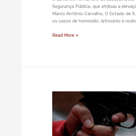
têm
Segurança Pública, que atribuiu a eleva
alta
Marco Antônio Carvalho, O Estado de S.
em
os casos de homicídio, latrocínio e r
junho
no
Read More »
Estado
SP
bate
recorde
de
roubos,
com