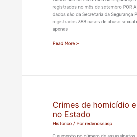
de
registrados no mês de setembro POR
SP
dados são da Secretaria da Segurança P
tem
registrados 388 casos de abuso sexual 
2
apenas
casos
de
Read More »
abuso
sexual
no
transporte
público
Crimes de homicídio e 
Crimes
de
no Estado
homicídio
Histórico
/ Por
redenossasp
e
latrocínio
O aumento no número de assassinatos foi