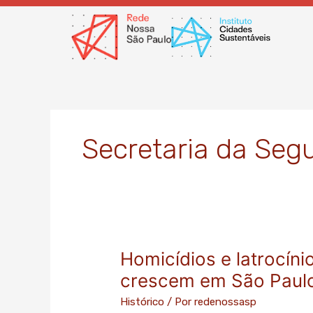
Ir
para
o
conteúdo
Secretaria da Seg
Homicídios e latrocín
Homicídios
e
crescem em São Paul
latrocínios
Histórico
/ Por
redenossasp
caem,