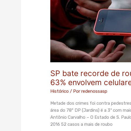
896
casos
por
dia;
63%
envolvem
celulares
SP bate recorde de ro
63% envolvem celular
Histórico
/ Por
redenossasp
Metade dos crimes foi contra pedestres
área do 78º DP (Jardins) é a 3ª com ma
Antônio Carvalho – O Estado de S. Paul
2016 52 casos a mais de roubo