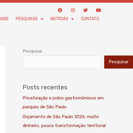
F
I
T
Y
a
n
w
o
c
s
i
u
DADE
PESQUISAS
NOTÍCIAS
CONTATO
e
t
t
t
b
a
t
u
o
g
e
b
o
r
r
e
k
a
m
Pesquisar
Pesquisar
Posts recentes
Privatização e polos gastronômicos em
parques de São Paulo
Orçamento de São Paulo 2026: muito
dinheiro, pouca transformação territorial