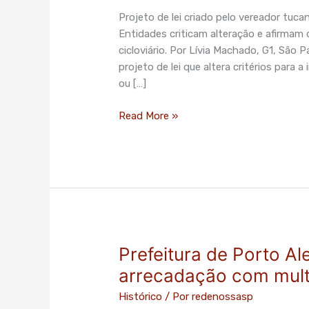
ciclovias
Projeto de lei criado pelo vereador tuc
só
Entidades criticam alteração e afirmam q
serão
cicloviário. Por Lívia Machado, G1, São
implantadas
projeto de lei que altera critérios para
após
ou […]
estudos
de
Read More »
demanda
e
audiências
públicas
Prefeitura de Porto Al
Prefeitura
de
arrecadação com mult
Porto
Histórico
/ Por
redenossasp
Alegre