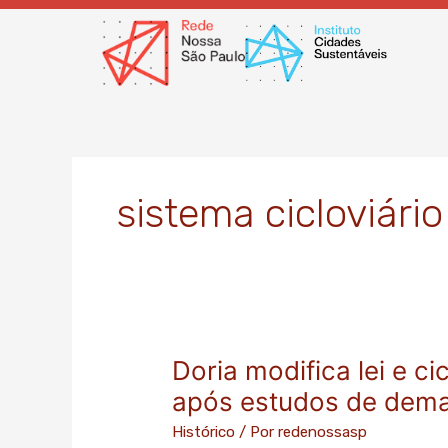
Ir
para
o
conteúdo
sistema cicloviário
Doria modifica lei e c
Doria
modifica
após estudos de dema
lei
Histórico
/ Por
redenossasp
e