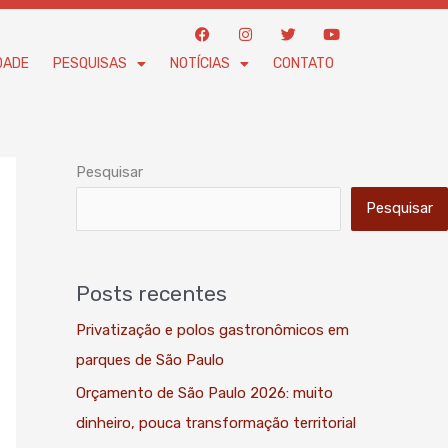
F
I
T
Y
a
n
w
o
c
s
i
u
DADE
PESQUISAS
NOTÍCIAS
CONTATO
e
t
t
t
b
a
t
u
o
g
e
b
o
r
r
e
k
a
m
Pesquisar
Pesquisar
Posts recentes
Privatização e polos gastronômicos em
parques de São Paulo
Orçamento de São Paulo 2026: muito
dinheiro, pouca transformação territorial