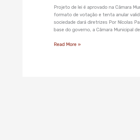
terá
Projeto de lei é aprovado na Câmara Mun
de
formato de votação e tenta anular vali
investir
sociedade dará diretrizes Por Nícolas P
20%
base do governo, a Câmara Municipal de
da
arrecadação
Read More »
com
multas
em
ciclovias