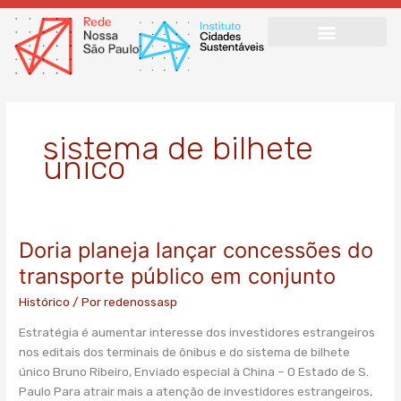
Ir
para
o
conteúdo
sistema de bilhete
único
Doria planeja lançar concessões do
Doria
planeja
transporte público em conjunto
lançar
Histórico
/ Por
redenossasp
concessões
do
Estratégia é aumentar interesse dos investidores estrangeiros
transporte
nos editais dos terminais de ônibus e do sistema de bilhete
público
único Bruno Ribeiro, Enviado especial à China – O Estado de S.
em
Paulo Para atrair mais a atenção de investidores estrangeiros,