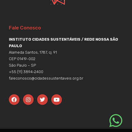
Fale Conosco
INSTITUTO CIDADES SUSTENTÁVEIS / REDE NOSSA SÃO
PAULO
Alameda Santos, 1787, cj. 91
CEP 01419-002
São Paulo – SP
+55 (11) 3894-2400
faleconosco@cidadessustentaveis.org.br
F
I
T
Y
a
n
w
o
c
s
i
u
e
t
t
t
b
a
t
u
o
g
e
b
o
r
r
e