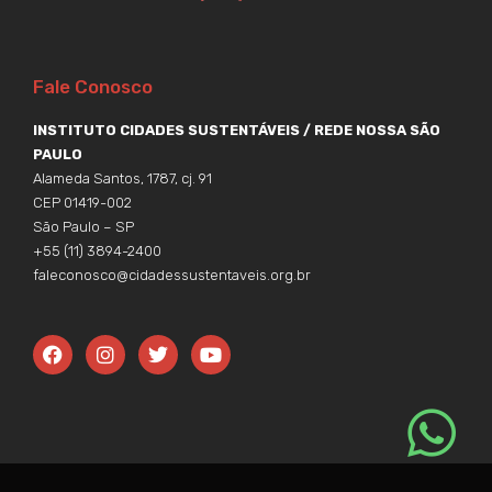
Fale Conosco
INSTITUTO CIDADES SUSTENTÁVEIS / REDE NOSSA SÃO
PAULO
Alameda Santos, 1787, cj. 91
CEP 01419-002
São Paulo – SP
+55 (11) 3894-2400
faleconosco@cidadessustentaveis.org.br
F
I
T
Y
a
n
w
o
c
s
i
u
e
t
t
t
b
a
t
u
o
g
e
b
o
r
r
e
k
a