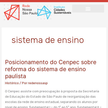
Ir
para
o
conteúdo
sistema de ensino
Posicionamento do Cenpec sobre
Posicionamento
do
reforma do sistema de ensino
Cenpec
paulista
sobre
reforma
Histórico
/ Por
redenossasp
do
O Cenpec assiste com preocupação à proposta da Secretaria
sistema
de Educação do Estado de São Paulo de reorganização das
de
escolas da rede de ensino estadual, separando os alunos por
ensino
nível de ensino: fundamental I – do 1º ao 5º ano; fundamental II –