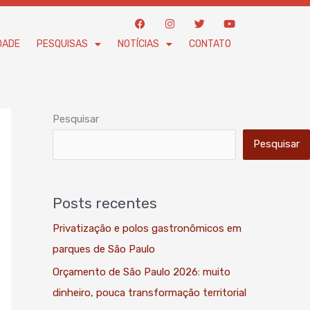
F
I
T
Y
a
n
w
o
c
s
i
u
DADE
PESQUISAS
NOTÍCIAS
CONTATO
e
t
t
t
b
a
t
u
o
g
e
b
o
r
r
e
k
a
m
Pesquisar
Pesquisar
Posts recentes
Privatização e polos gastronômicos em
parques de São Paulo
Orçamento de São Paulo 2026: muito
dinheiro, pouca transformação territorial