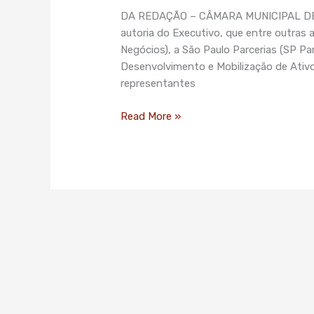
SP
DA REDAÇÃO – CÂMARA MUNICIPAL DE SÃ
Negócios
autoria do Executivo, que entre outras 
é
Negócios), a São Paulo Parcerias (SP Pa
discutido
Desenvolvimento e Mobilização de Ativo
em
representantes
Audiência
Pública
Read More »