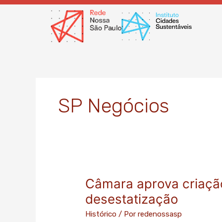
Ir
para
o
conteúdo
SP Negócios
Câmara aprova criaçã
Câmara
aprova
desestatização
criação
Histórico
/ Por
redenossasp
de