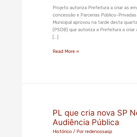
empresas
Projeto autoriza Prefeitura a criar as 
para
concessão e Parcerias Público-Privadas
tocar
Municipal aprovou na tarde desta quarta-
desestatização
(PSDB) que autoriza a Prefeitura a cria
[…]
Read More »
PL que cria nova SP N
PL
que
Audiência Pública
cria
Histórico
/ Por
redenossasp
nova