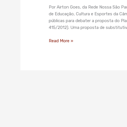
sobre
Por Airton Goes, da Rede Nossa São Pau
Plano
de Educação, Cultura e Esportes da Câma
Municipal
públicas para debater a proposta do Pla
de
415/2012). Uma proposta de substitutivo
Educação
de
Read More »
São
Paulo