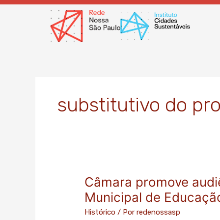
Ir
para
o
conteúdo
substitutivo do pro
Câmara promove audiê
Câmara
promove
Municipal de Educaçã
audiências
Histórico
/ Por
redenossasp
públicas