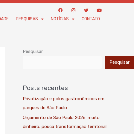
F
I
T
Y
a
n
w
o
c
s
i
u
DADE
PESQUISAS
NOTÍCIAS
CONTATO
e
t
t
t
b
a
t
u
o
g
e
b
o
r
r
e
k
a
m
Pesquisar
Pesquisar
Posts recentes
Privatização e polos gastronômicos em
parques de São Paulo
Orçamento de São Paulo 2026: muito
dinheiro, pouca transformação territorial