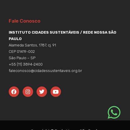
Fale Conosco
INSTITUTO CIDADES SUSTENTÁVEIS / REDE NOSSA SÃO
PAULO
Alameda Santos, 1787, cj. 91
CEP 01419-002
São Paulo – SP
+55 (11) 3894-2400
faleconosco@cidadessustentaveis.org.br
F
I
T
Y
a
n
w
o
c
s
i
u
e
t
t
t
b
a
t
u
o
g
e
b
o
r
r
e
k
a