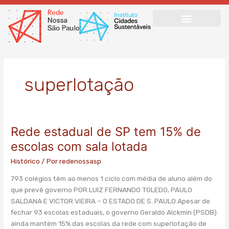
Ir
para
o
conteúdo
superlotação
Rede estadual de SP tem 15% de
Rede
estadual
escolas com sala lotada
de
Histórico
/ Por
redenossasp
SP
tem
793 colégios têm ao menos 1 ciclo com média de aluno além do
15%
que prevê governo POR LUIZ FERNANDO TOLEDO, PAULO
de
SALDANA E VICTOR VIEIRA – O ESTADO DE S. PAULO Apesar de
escolas
fechar 93 escolas estaduais, o governo Geraldo Alckmin (PSDB)
com
ainda mantém 15% das escolas da rede com superlotação de