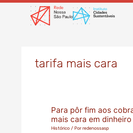
Ir
para
o
conteúdo
tarifa mais cara
Para pôr fim aos cobra
Para
pôr
mais cara em dinheiro
fim
Histórico
/ Por
redenossasp
aos