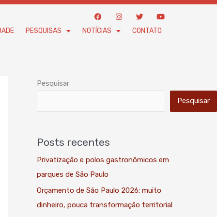
F
I
T
Y
a
n
w
o
c
s
i
u
DADE
PESQUISAS
NOTÍCIAS
CONTATO
e
t
t
t
b
a
t
u
o
g
e
b
o
r
r
e
k
a
m
Pesquisar
Pesquisar
Posts recentes
Privatização e polos gastronômicos em
parques de São Paulo
Orçamento de São Paulo 2026: muito
dinheiro, pouca transformação territorial