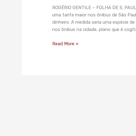
cobradores,
ROGÉRIO GENTILE – FOLHA DE S. PAULO 
Doria
uma tarifa maior nos ônibus de São Pa
estuda
dinheiro. A medida seria uma espécie d
tarifa
nos ônibus na cidade, plano que é cogi
mais
cara
Read More »
em
dinheiro