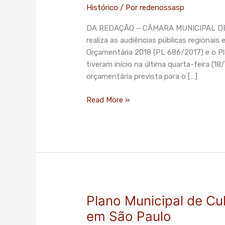
regionais
Histórico
/ Por
redenossasp
e
DA REDAÇÃO – CÂMARA MUNICIPAL DE 
temáticas
realiza as audiências públicas regionais
do
Orçamentária 2018 (PL 686/2017) e o Pl
Orçamento
tiveram início na última quarta-feira (
e
orçamentária prevista para o […]
do
Plano
Read More »
Plurianual
de
São
Paulo
Plano Municipal de Cu
Plano
Municipal
em São Paulo
de