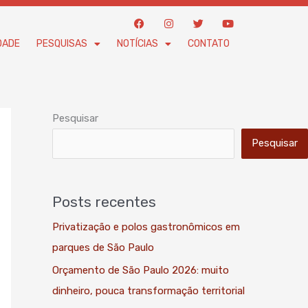
F
I
T
Y
a
n
w
o
c
s
i
u
DADE
PESQUISAS
NOTÍCIAS
CONTATO
e
t
t
t
b
a
t
u
o
g
e
b
o
r
r
e
k
a
m
Pesquisar
Pesquisar
Posts recentes
Privatização e polos gastronômicos em
parques de São Paulo
Orçamento de São Paulo 2026: muito
dinheiro, pouca transformação territorial