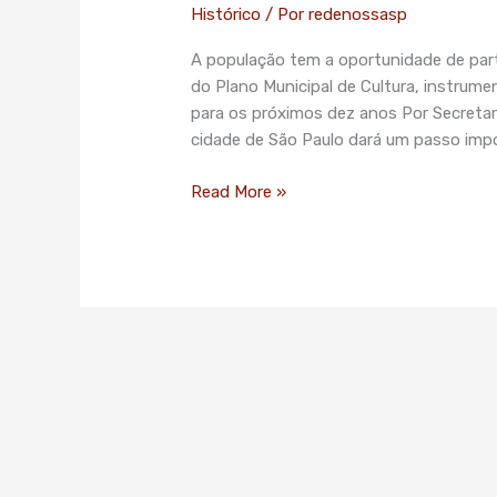
Histórico
/ Por
redenossasp
Cultura
começa
A população tem a oportunidade de part
a
do Plano Municipal de Cultura, instrume
ser
para os próximos dez anos Por Secretari
discutido
cidade de São Paulo dará um passo impo
em
São
Read More »
Paulo