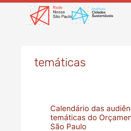
Ir
para
o
conteúdo
temáticas
Calendário das audiênc
Calendário
das
temáticas do Orçament
audiências
São Paulo
públicas