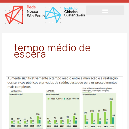
Ir
para
o
conteúdo
tempo médio de
espera
Percepção
de
paulistanos
é
que
tempo
de
espera