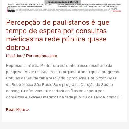
por
consultas
médicas
na
Percepção de paulistanos é que
rede
tempo de espera por consultas
pública
médicas na rede pública quase
quase
dobrou
dobrou
Histórico
/ Por
redenossasp
Representante da Prefeitura estranhou esse resultado da
pesquisa “Viver em São Paulo”, argumentando que o programa
Corujão da Saúde teria resolvido o problema. Por Airton Goes,
da Rede Nossa São Paulo Se o programa Corujão da Saúde
conseguiu efetivamente reduzir as filas de espera por
consultas e exames médicos na rede pública de saúde, como […]
Read More »