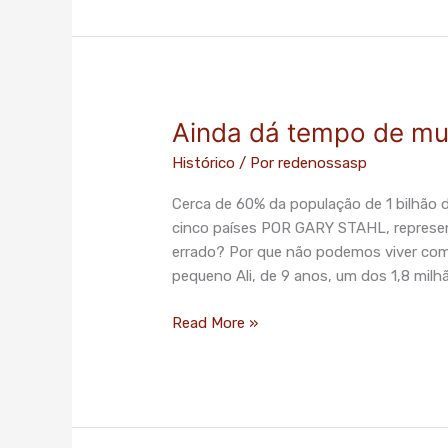
Ainda dá tempo de mu
Ainda
dá
Histórico
/ Por
redenossasp
tempo
de
Cerca de 60% da população de 1 bilhã
mudar
cinco países POR GARY STAHL, represen
2030
errado? Por que não podemos viver com
–
pequeno Ali, de 9 anos, um dos 1,8 milh
Artigo
Read More »