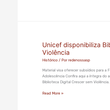
Unicef disponibiliza B
Unicef
disponibiliza
Violência
Biblioteca
Histórico
/ Por
redenossasp
Digital
Crescer
Material visa oferecer subsídios para a 
sem
Adolescência Confira aqui a íntegra do 
Violência
Biblioteca Digital Crescer sem Violência
Read More »