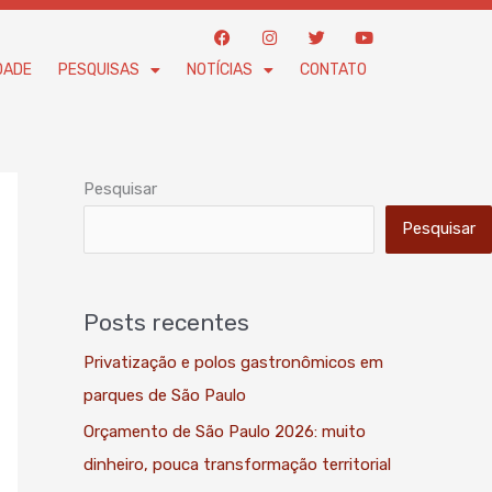
F
I
T
Y
a
n
w
o
c
s
i
u
DADE
PESQUISAS
NOTÍCIAS
CONTATO
e
t
t
t
b
a
t
u
o
g
e
b
o
r
r
e
k
a
m
Pesquisar
Pesquisar
Posts recentes
Privatização e polos gastronômicos em
parques de São Paulo
Orçamento de São Paulo 2026: muito
dinheiro, pouca transformação territorial