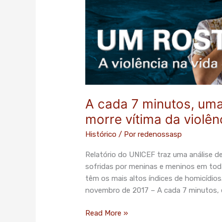
uma
criança
ou
um
adolescente
morre
vítima
da
A cada 7 minutos, um
violência
morre vítima da violên
Histórico
/ Por
redenossasp
Relatório do UNICEF traz uma análise de
sofridas por meninas e meninos em toda
têm os mais altos índices de homicídios
novembro de 2017 – A cada 7 minutos, 
Read More »