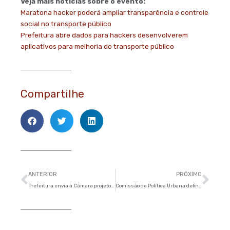
Veja mais notícias sobre o evento:
Maratona hacker poderá ampliar transparência e controle
social no transporte público
Prefeitura abre dados para hackers desenvolverem
aplicativos para melhoria do transporte público
Compartilhe
Anterior
Pró
ANTERIOR
PRÓXIMO
Prefeitura envia à Câmara projeto que garante férias e 13º a conselheiros tutelares
Comissão de Política Urbana define calendário de audiência públicas do Plano Diretor