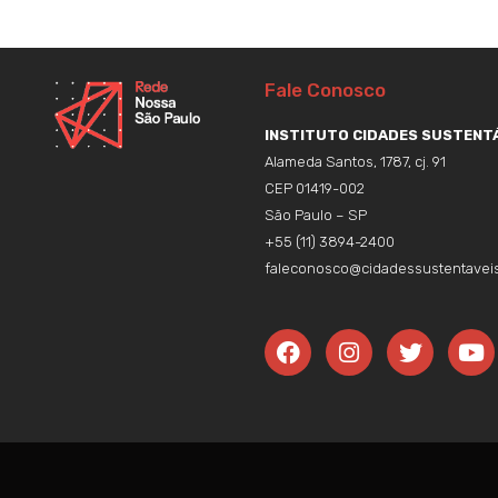
Fale Conosco
INSTITUTO CIDADES SUSTENTÁ
Alameda Santos, 1787, cj. 91
CEP 01419-002
São Paulo – SP
+55 (11) 3894-2400
faleconosco@cidadessustentaveis
F
I
T
Y
a
n
w
o
c
s
i
u
e
t
t
t
b
a
t
u
o
g
e
b
o
r
r
e