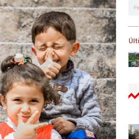
Pesq
Últ