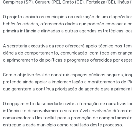
Campinas (SP), Caruaru (PE), Crato (CE), Fortaleza (CE), Ilhéus (B
O projeto apoiará os municípios na realização de um diagnóstic
bebês às cidades, oferecendo dados que poderão embasar a con
primeira infância e alinhadas a outras agendas estratégicas loca
A secretaria executiva da rede oferecerá apoio técnico nos te
ciência do comportamento, comunicação com foco em crianças
o aprimoramento de políticas e programas oferecidos por especi
Com o objetivo final de construir espaços públicos seguros, in
pretende ainda apoiar a implementação e monitoramento de Pla
que garantam a contínua priorização da agenda para a primeira 
O engajamento da sociedade civil e a formação de narrativas lo
infância e o desenvolvimento sustentável envolverão diferentes 
comunicadores.Um toolkit para a promoção de comportamentos p
entregue a cada município como resultado deste processo.