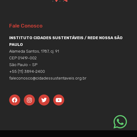
Fale Conosco
INSTITUTO CIDADES SUSTENTÁVEIS / REDE NOSSA SÃO
PAULO
Alameda Santos, 1787, cj. 91
CEP 01419-002
São Paulo – SP
+55 (11) 3894-2400
faleconosco@cidadessustentaveis.org.br
F
I
T
Y
a
n
w
o
c
s
i
u
e
t
t
t
b
a
t
u
o
g
e
b
o
r
r
e
k
a