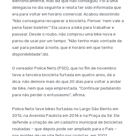
eletronicamente, mas diz que não conseguiu. Foi a uma
delegacia no dia seguinte e relata ter sido informada que
era para voltar em horário comercial. Acabou desistindo:
“Não conseguiria recuperar a bicicleta. Pensei: ‘nem vale a
pena fazer boletim’.” Ela usava a bike para trabalhar e
passear. Desde o roubo, não comprou uma bike nova e
parou de usar por um tempo. “Não tenho mais vontade de
sair para pedalar à noite, que é horário em que tenho
disponibilidade”,diz.
O vereador Police Neto (PSD), que no fim de novembro
teve a terceira bicicleta furtada em quatro anos, dá a
dica: não demore mais do que 20 dias para voltar a andar
de bike, nem que seja emprestada. “Continuar pedalando
para não perder o entusiasmo”, afirma.
Police Neto teve bikes furtadas no Largo São Bento em
2012, na Avenida Paulista em 2014 e na Praça da Sé. Ele
defende a criação de um cadastro municipal de bicicletas
roubadas – que depois pode ser ampliado para o País –
nos moldes de um site feito por ciclistas, em 2001.