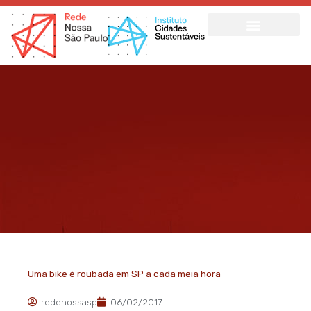
Ir
para
o
conteúdo
Uma bike é roubada em SP a cada meia hora
redenossasp
06/02/2017