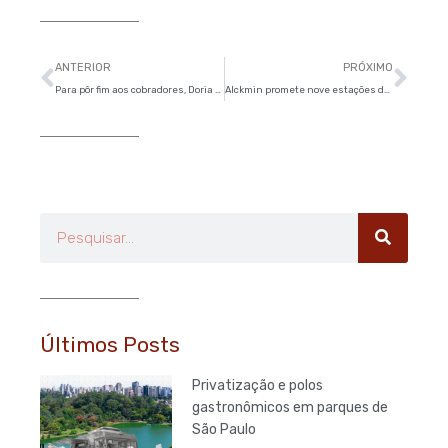
Anterior
Pró
ANTERIOR
PRÓXIMO
Para pôr fim aos cobradores, Doria estuda tarifa mais cara em dinheiro
Alckmin promete nove estações de Metrô até dezembro
Pesquisar
Últimos Posts
Privatização e polos
gastronômicos em parques de
São Paulo