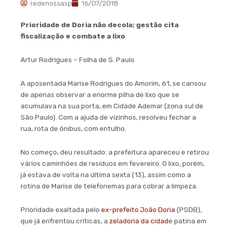
redenossasp
16/07/2018
Prioridade de Doria não decola; gestão cita
fiscalização e combate a lixo
Artur Rodrigues – Folha de S. Paulo
A aposentada Marise Rodrigues do Amorim, 61, se cansou
de apenas observar a enorme pilha de lixo que se
acumulava na sua porta, em Cidade Ademar (zona sul de
São Paulo). Com a ajuda de vizinhos, resolveu fechar a
rua, rota de ônibus, com entulho.
No começo, deu resultado: a prefeitura apareceu e retirou
vários caminhões de resíduos em fevereiro. O lixo, porém,
já estava de volta na última sexta (13), assim como a
rotina de Marise de telefonemas para cobrar a limpeza.
Prioridade exaltada pelo
ex-prefeito João Doria
(PSDB),
que já enfrentou críticas, a
zeladoria da cidad
e patina em