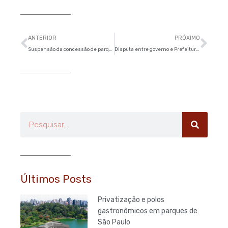
Anterior
Pró
ANTERIOR
PRÓXIMO
Suspensão da concessão de parques é mostra de ‘improvisação’ da prefeitura de SP, diz especialista
Disputa entre governo e Prefeitura de SP altera projeto de concessão de parques
Pesquisar
Últimos Posts
Privatização e polos
gastronômicos em parques de
São Paulo