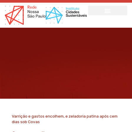
Ir
para
o
conteúdo
Varrição e gastos encolhem, e zeladoria patina após cem
dias sob Covas