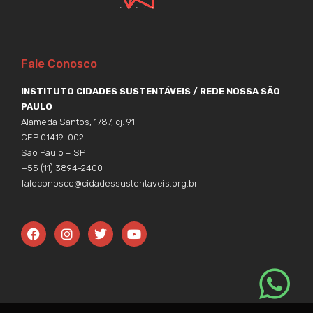
Fale Conosco
INSTITUTO CIDADES SUSTENTÁVEIS / REDE NOSSA SÃO
PAULO
Alameda Santos, 1787, cj. 91
CEP 01419-002
São Paulo – SP
+55 (11) 3894-2400
faleconosco@cidadessustentaveis.org.br
F
I
T
Y
a
n
w
o
c
s
i
u
e
t
t
t
b
a
t
u
o
g
e
b
o
r
r
e