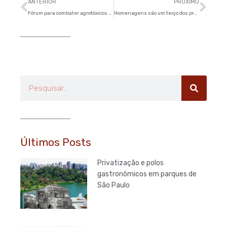
Anterior
Pró
ANTERIOR
PRÓXIMO
Fórum para combater agrotóxicos é fundado em São Paulo
Homenagens são um terço dos projetos aprovados na Câmara Municipal de São Paulo
Pesquisar
Últimos Posts
Privatização e polos
gastronômicos em parques de
São Paulo