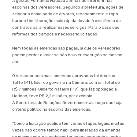
A gestão Fernando Haddad afirma não interferir nas
escolhas dos vereadores. Segundo a prefeitura, ações de
zeladoria como poda de árvores, recapeamento e tapa-
buraco têm liberação mais rápida devido à existência de
contratos para realizar esses serviços. Para o caso das
reformas dos campos é necessário licitação.
Nem todas as emendas são pagas, já que os vereadores
podem perder o valor se não houver execução no mesmo
ano.
O vereador com mais emendas aprovadas foi Arselino
Tatto (PT), líder do governo na Câmara, com um total de
R$ 7 milhões. Gilberto Natalini (PV), que faz oposição a
Haddad, teve R$ 2,2 milhões, por exemplo.
A Secretaria de Relações Governamentais nega que haja
critério político na escolha das emendas.
"Como a licitação pública tem várias etapas legais, muitas
vezes não ocorre tempo hábil para liberação da emenda
no mesmo ano, e o parlamentar acaba perdendo a verba