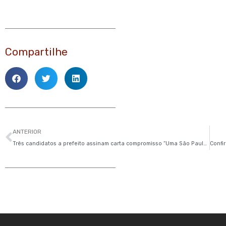
Compartilhe
Anterior
ANTERIOR
Três candidatos a prefeito assinam carta compromisso “Uma São Paulo para as crianças”