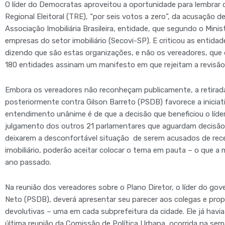
O líder do Democratas aproveitou a oportunidade para lembrar 
Regional Eleitoral (TRE), “por seis votos a zero”, da acusação 
Associação Imobiliária Brasileira, entidade, que segundo o Minist
empresas do setor imobiliário (Secovi-SP). E criticou as entidad
dizendo que são estas organizações, e não os vereadores, que
180 entidades assinam um manifesto em que rejeitam a revisão 
Embora os vereadores não reconheçam publicamente, a retirada
posteriormente contra Gilson Barreto (PSDB) favorece a iniciat
entendimento unânime é de que a decisão que beneficiou o líde
julgamento dos outros 21 parlamentares que aguardam decisão d
deixarem a desconfortável situação de serem acusados de rece
imobiliário, poderão aceitar colocar o tema em pauta – o que a 
ano passado.
Na reunião dos vereadores sobre o Plano Diretor, o líder do gov
Neto (PSDB), deverá apresentar seu parecer aos colegas e propo
devolutivas – uma em cada subprefeitura da cidade. Ele já hav
última reunião da Comissão de Política Urbana, ocorrida na se