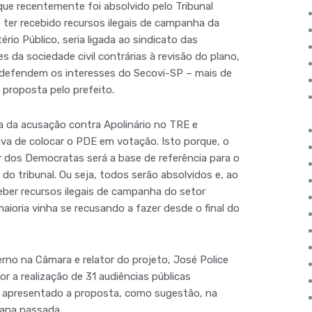
que recentemente foi absolvido pelo Tribunal
de ter recebido recursos ilegais de campanha da
ério Público, seria ligada ao sindicato das
es da sociedade civil contrárias à revisão do plano,
 defendem os interesses do Secovi-SP – mais de
proposta pelo prefeito.
 da acusação contra Apolinário no TRE e
iva de colocar o PDE em votação. Isto porque, o
r dos Democratas será a base de referência para o
o tribunal. Ou seja, todos serão absolvidos e, ao
ber recursos ilegais de campanha do setor
maioria vinha se recusando a fazer desde o final do
erno na Câmara e relator do projeto, José Police
r a realização de 31 audiências públicas
ia apresentado a proposta, como sugestão, na
mana passada.