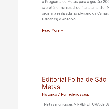
o Programa de Metas para a gestão 20
feira
secretário municipal de Planejamento, M
(31),
ordinária realizada no plenário da Câmar
na
Parcerias) e Antônio
Câmara
Municipal,
Read More »
o
Programa
de
Metas
para
a
gestão
2009-
Editorial Folha de São 
Editorial
2012
Folha
Metas
de
Histórico
/ Por
redenossasp
São
Paulo
Metas municipais A PREFEITURA de Sã
2