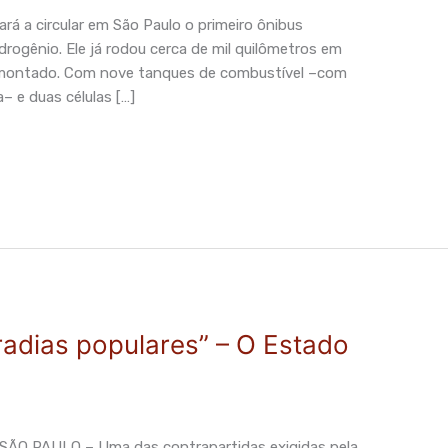
á a circular em São Paulo o primeiro ônibus
idrogênio. Ele já rodou cerca de mil quilômetros em
i montado. Com nove tanques de combustível –com
– e duas células […]
radias populares” – O Estado
O PAULO – Uma das contrapartidas exigidas pela