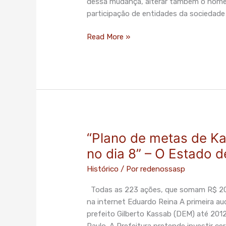
dessa mudança, alterar também o nome 
mudança
participação de entidades da sociedade 
de
nome
Read More »
serão
decididas
nesta
quinta-
feira
(2/4)
“Plano de metas de Ka
“Plano
de
no dia 8” – O Estado d
metas
Histórico
/ Por
redenossasp
de
Kassab
Todas as 223 ações, que somam R$ 20 b
terá
na internet Eduardo Reina A primeira aud
primeira
prefeito Gilberto Kassab (DEM) até 2012
audiência