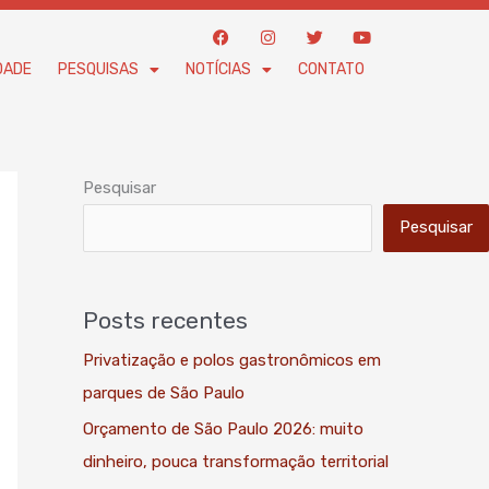
F
I
T
Y
a
n
w
o
c
s
i
u
DADE
PESQUISAS
NOTÍCIAS
CONTATO
e
t
t
t
b
a
t
u
o
g
e
b
o
r
r
e
k
a
m
Pesquisar
Pesquisar
Posts recentes
Privatização e polos gastronômicos em
parques de São Paulo
Orçamento de São Paulo 2026: muito
dinheiro, pouca transformação territorial