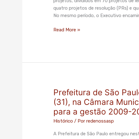
projetos, divididos em 70 projetos de le
por
quatro projetos de resolução (PRs) e qu
vereadores
No mesmo período, o Executivo encami
em
março
Read More »
Prefeitura de São Paul
Prefeitura
de
(31), na Câmara Munic
São
para a gestão 2009-2
Paulo
entregou
Histórico
/ Por
redenossasp
nesta
A Prefeitura de São Paulo entregou nest
terça-