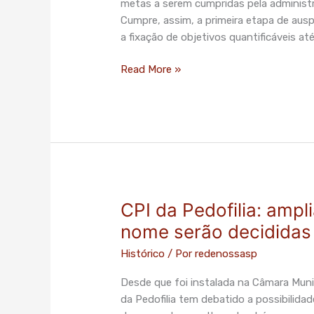
metas a serem cumpridas pela administra
de
Cumpre, assim, a primeira etapa de ausp
abril
a fixação de objetivos quantificáveis a
–
Plano
Read More »
de
Metas
CPI da Pedofilia: amp
CPI
da
nome serão decididas n
Pedofilia:
Histórico
/ Por
redenossasp
ampliação
do
Desde que foi instalada na Câmara Muni
foco
da Pedofilia tem debatido a possibilida
e