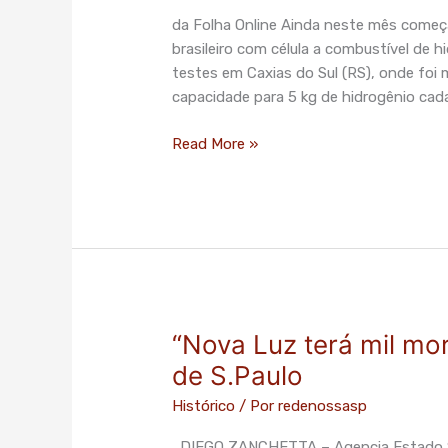
teste
da Folha Online Ainda neste mês começar
em
brasileiro com célula a combustível de h
ônibus
testes em Caxias do Sul (RS), onde fo
de
capacidade para 5 kg de hidrogênio cada
SP”
–
Read More »
Folha
de
S.Paulo
“Nova Luz terá mil mo
“Nova
Luz
de S.Paulo
terá
Histórico
/ Por
redenossasp
mil
moradias
DIEGO ZANCHETTA – Agencia Estado SÃ