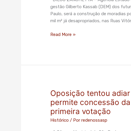
populares”
gestão Gilberto Kassab (DEM) dos futu
–
Paulo, será a construção de moradias pop
O
mil m² já desapropriados, nas Ruas Vitór
Estado
de
Read More »
S.Paulo
Oposição tentou adiar
Oposição
tentou
permite concessão da
adiar
primeira votação
a
decisão,
Histórico
/ Por
redenossasp
mas