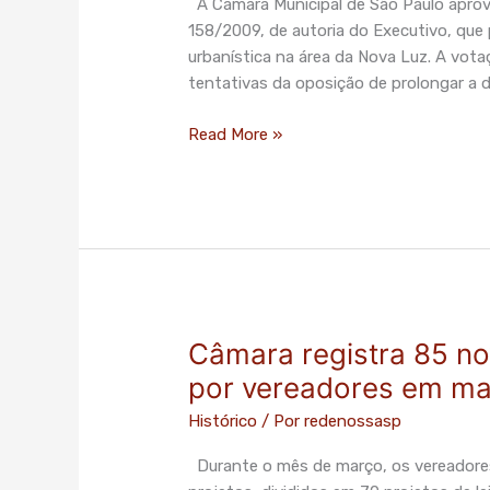
A Câmara Municipal de São Paulo aprovo
o
158/2009, de autoria do Executivo, que
projeto
urbanística na área da Nova Luz. A votaç
que
tentativas da oposição de prolongar a d
permite
concessão
Read More »
da
Nova
Luz
passou
em
primeira
votação
Câmara registra 85 no
Câmara
registra
por vereadores em m
85
Histórico
/ Por
redenossasp
novos
projetos
Durante o mês de março, os vereadore
apresentados