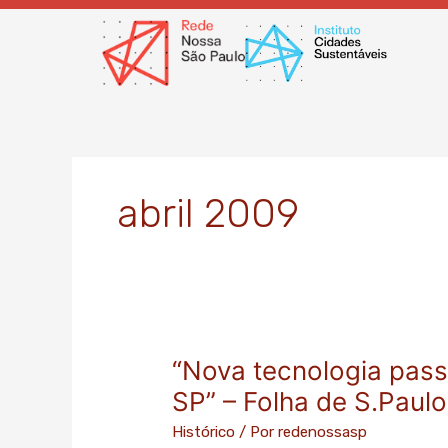
Ir
para
o
conteúdo
abril 2009
“Nova tecnologia pass
“Nova
tecnologia
SP” – Folha de S.Paulo
passará
Histórico
/ Por
redenossasp
por