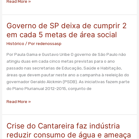
Read More »
Governo de SP deixa de cumprir 2
Governo
de
em cada 5 metas de área social
SP
Histórico
/ Por
redenossasp
deixa
de
Por Paula Gama e Gustavo Uribe O governo de São Paulo não
cumprir
atingiu duas em cada cinco metas previstas para o ano
2
passado nas secretarias de Educação, Saúde e Habitação,
em
áreas que devem pautar neste ano a campanha à reeleição do
cada
governador Geraldo Alckmin (PSDB). As iniciativas fazem parte
5
do Plano Plurianual 2012-2015, conjunto de
metas
de
Read More »
área
social
Crise do Cantareira faz indústria
Crise
do
reduzir consumo de água e ameaça
Cantareira