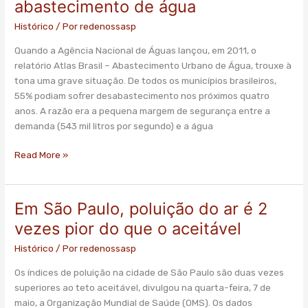
abastecimento de água
para
Histórico
/ Por
redenossasp
a
crise
Quando a Agência Nacional de Águas lançou, em 2011, o
de
relatório Atlas Brasil – Abastecimento Urbano de Água, trouxe à
abastecimento
tona uma grave situação. De todos os municípios brasileiros,
de
55% podiam sofrer desabastecimento nos próximos quatro
água
anos. A razão era a pequena margem de segurança entre a
demanda (543 mil litros por segundo) e a água
Read More »
Em São Paulo, poluição do ar é 2
Em
São
vezes pior do que o aceitável
Paulo,
Histórico
/ Por
redenossasp
poluição
do
Os índices de poluição na cidade de São Paulo são duas vezes
ar
superiores ao teto aceitável, divulgou na quarta-feira, 7 de
é
maio, a Organização Mundial de Saúde (OMS). Os dados