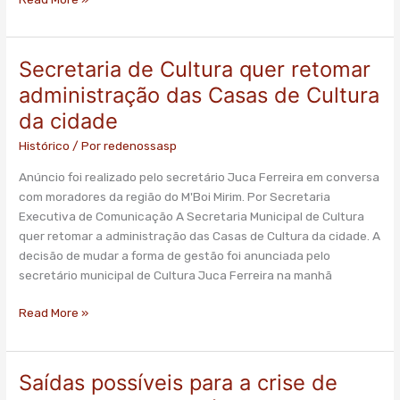
Secretaria de Cultura quer retomar
Secretaria
de
administração das Casas de Cultura
Cultura
da cidade
quer
retomar
Histórico
/ Por
redenossasp
administração
Anúncio foi realizado pelo secretário Juca Ferreira em conversa
das
com moradores da região do M'Boi Mirim. Por Secretaria
Casas
Executiva de Comunicação A Secretaria Municipal de Cultura
de
quer retomar a administração das Casas de Cultura da cidade. A
Cultura
decisão de mudar a forma de gestão foi anunciada pelo
da
secretário municipal de Cultura Juca Ferreira na manhã
cidade
Read More »
Saídas possíveis para a crise de
Saídas
possíveis