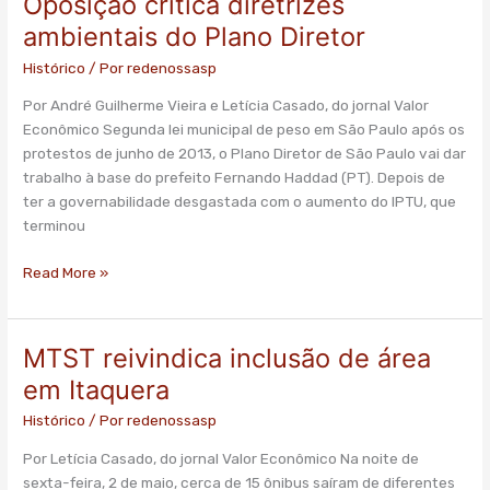
Oposição critica diretrizes
critica
ambientais do Plano Diretor
diretrizes
Histórico
/ Por
redenossasp
ambientais
do
Por André Guilherme Vieira e Letícia Casado, do jornal Valor
Plano
Econômico Segunda lei municipal de peso em São Paulo após os
Diretor
protestos de junho de 2013, o Plano Diretor de São Paulo vai dar
trabalho à base do prefeito Fernando Haddad (PT). Depois de
ter a governabilidade desgastada com o aumento do IPTU, que
terminou
Read More »
MTST reivindica inclusão de área
MTST
reivindica
em Itaquera
inclusão
Histórico
/ Por
redenossasp
de
área
Por Letícia Casado, do jornal Valor Econômico Na noite de
em
sexta-feira, 2 de maio, cerca de 15 ônibus saíram de diferentes