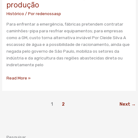
produção
faz
indústria
Histórico
/ Por
redenossasp
reduzir
Para enfrentar a emergência, fábricas pretendem contratar
consumo
caminhões-pipa para resfriar equipamentos; para empresas
de
como a GM, custo torna alternativa inviável Por Cleide Silva A
água
escassez de água e a possibilidade de racionamento, ainda que
e
negada pelo governo de São Paulo, mobiliza os setores da
ameaça
indústria e da agricultura das regiões abastecidas direta ou
produção
indiretamente pelo
Read More »
1
2
Next
→
Pesquisar