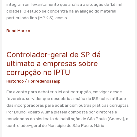
2
integram um levantamento que analisa a situação de 1,6 mil
vezes
cidades. O estudo se concentra na avaliação do material
pior
particulado fino (MP 2,5), com o
do
que
Read More »
o
aceitável
Controlador-geral de SP dá
Controlador-
geral
ultimato a empresas sobre
de
corrupção no IPTU
SP
dá
Histórico
/ Por
redenossasp
ultimato
Em evento para debater a lei anticorrupção, em vigor desde
a
fevereiro, servidor que descobriu a máfia do ISS cobra atitude
empresas
das incorporadoras para acabar com outras práticas corruptas
sobre
Por Bruno Ribeiro A uma plateia composta por diretores e
corrupção
convidados do sindicato da habitação de São Paulo (Secovi), o
no
controlador-geral do Município de São Paulo, Mário
IPTU