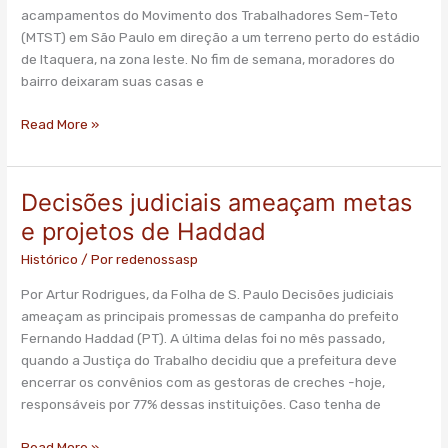
Itaquera
acampamentos do Movimento dos Trabalhadores Sem-Teto
(MTST) em São Paulo em direção a um terreno perto do estádio
de Itaquera, na zona leste. No fim de semana, moradores do
bairro deixaram suas casas e
Read More »
Decisões judiciais ameaçam metas
Decisões
judiciais
e projetos de Haddad
ameaçam
Histórico
/ Por
redenossasp
metas
e
Por Artur Rodrigues, da Folha de S. Paulo Decisões judiciais
projetos
ameaçam as principais promessas de campanha do prefeito
de
Fernando Haddad (PT). A última delas foi no mês passado,
Haddad
quando a Justiça do Trabalho decidiu que a prefeitura deve
encerrar os convênios com as gestoras de creches -hoje,
responsáveis por 77% dessas instituições. Caso tenha de
Read More »